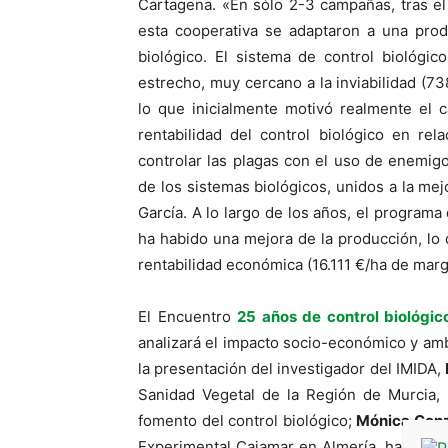
Cartagena. «En sólo 2-3 campañas, tras e
esta cooperativa se adaptaron a una prod
biológico. El sistema de control biológi
estrecho, muy cercano a la inviabilidad (7
lo que inicialmente motivó realmente el 
rentabilidad del control biológico en rel
controlar las plagas con el uso de enemi
de los sistemas biológicos, unidos a la mejo
García. A lo largo de los años, el programa 
ha habido una mejora de la producción, lo q
rentabilidad económica (16.111 €/ha de marg
El Encuentro
25 años de control biológic
analizará el impacto socio-económico y amb
la presentación del investigador del IMIDA,
Sanidad Vegetal de la Región de Murcia, e
fomento del control biológico;
Mónica Gon
Experimental Cajamar en Almería, hablará d