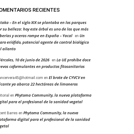
OMENTARIOS RECIENTES
taka – En el siglo XIX se plantaba en los parques
r su belleza: hoy este árbol es uno de los que más
berías y aceras rompe en España – Yacal
Un
en
aro eriófido, potencial agente de control biológico
l ailanto
ércoles, 10 de junio de 2026
La UE prohíbe doce
en
evos coformulantes en productos fitosanitarios
El brote de CYVCV en
ancervera45@hotmail.com
en
icante ya abarca 22 hectáreas de limoneros
Phytoma Community, la nueva plataforma
itorial
en
gital para el profesional de la sanidad vegetal
Phytoma Community, la nueva
cent Barres
en
ataforma digital para el profesional de la sanidad
getal