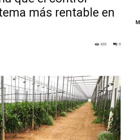
istema más rentable en
M
655
0