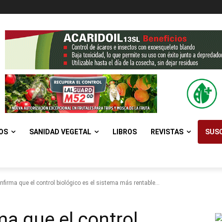
OS
SANIDAD VEGETAL
LIBROS
REVISTAS
SUSC
nfirma que el control biológico es el sistema más rentable...
ma que el control