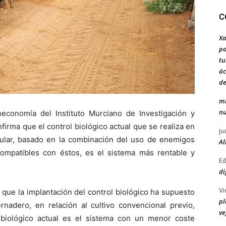
C
Xa
po
tu
ác
de
mi
nu
economía del Instituto Murciano de Investigación y
firma que el control biológico actual que se realiza en
ju
nsular, basado en la combinación del uso de enemigos
Al
 compatibles con éstos, es el sistema más rentable y
Ed
di
Vi
 que la implantación del control biológico ha supuesto
pl
rnadero, en relación al cultivo convencional previo,
ve
 biológico actual es el sistema con un menor coste