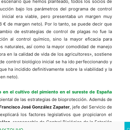
l escenario que hemos planteado, todos los socios de
ucción bajo los parámetros del programa de control
co inicial era viable, pero presentaba un margen muy
38 € de margen neto). Por lo tanto, se puede decir que
cambio de estrategias de control de plagas no fue la
ación al control químico, sino la mayor eficacia para
gos naturales, así como la mayor comodidad de manejo
ra en la calidad de vida de los agricultores», sostiene
de control biológico inicial se ha ido perfeccionando y
ue ha incidido definitivamente sobre la viabilidad y la
en neto).
o en el cultivo del pimiento en el sureste de España
iental de las estrategias de bioprotección. Además de
Francisco José González Zapater
, jefe del Servicio de
xplicará los factores legislativos que propiciaron el
zález
, responsable de Control Biológico de la Estación
el importante papel que juega la biodiversidad en los