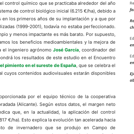
 el control químico que se practicaba alrededor del año
Re
fa
stema de control biológico inicial (6.215 €/ha), debido a
s en los primeros años de su implantación y a que por
Ro
lizadas (1999-2001), todavía no estaba perfeccionado.
ch
mpio y menos impactante es más barato. Por supuesto,
Ed
amos los beneficios medioambientales y la mejora de
en
ica el ingeniero agrónomo
José García
, coordinador del
Ed
ondrá los resultados de este estudio en el Encuentro
en
del pimiento en el sureste de España
, que se celebra el
al cuyos contenidos audiovisuales estarán disponibles
Ej
ab
roporcionada por el equipo técnico de la cooperativa
Horadada (Alicante). Según estos datos, el margen neto
ndica que, en la actualidad, la aplicación del control
17 €/ha). Esto explica la evolución tan acelerada hacia
iento de invernadero que se produjo en Campo de