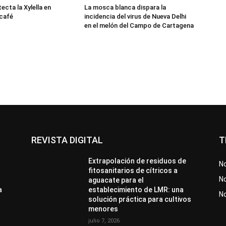
cta la Xylella en
La mosca blanca dispara la
 café
incidencia del virus de Nueva Delhi
en el melón del Campo de Cartagena
REVISTA DIGITAL
T
Extrapolación de residuos de
No
fitosanitarios de cítricos a
No
aguacate para el
a
establecimiento de LMR: una
N
solución práctica para cultivos
menores
julio 7, 2026