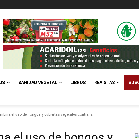
OS
SANIDAD VEGETAL
LIBROS
REVISTAS
SUSC
mbina el uso de hongos y cubiertas vegetales contra la...
a el uso de hongos y