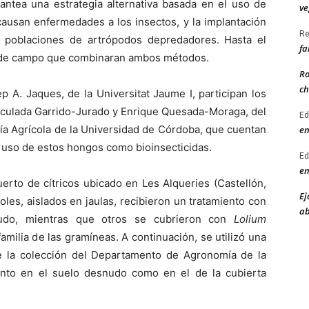
lantea una estrategia alternativa basada en el uso de
ve
ausan enfermedades a los insectos, y la implantación
Re
 poblaciones de artrópodos depredadores. Hasta el
fa
 de campo que combinaran ambos métodos.
Ro
ch
ep A. Jaques, de la Universitat Jaume I, participan los
aculada Garrido-Jurado y Enrique Quesada-Moraga, del
Ed
a Agrícola de la Universidad de Córdoba, que cuentan
en
l uso de estos hongos como bioinsecticidas.
Ed
en
erto de cítricos ubicado en Les Alqueries (Castellón,
Ej
les, aislados en jaulas, recibieron un tratamiento con
ab
nudo, mientras que otros se cubrieron con
Lolium
familia de las gramíneas. A continuación, se utilizó una
 la colección del Departamento de Agronomía de la
anto en el suelo desnudo como en el de la cubierta