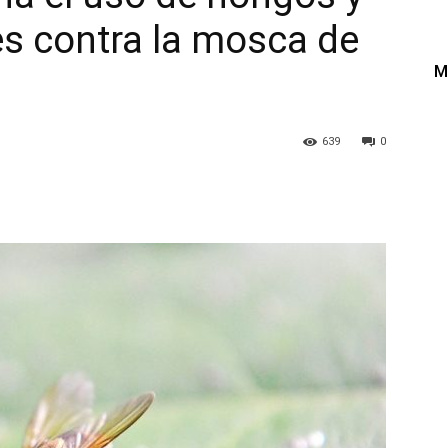
es contra la mosca de
M
639
0