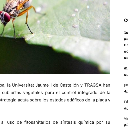
C
Xa
po
tu
ác
de
mi
nu
ba, la Universitat Jaume I de Castellón y TRAGSA han
ju
Al
ubiertas vegetales para el control integrado de la
estrategia actúa sobre los estados edáficos de la plaga y
Ed
di
Vi
 al uso de fitosanitarios de síntesis química por su
pl