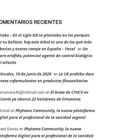
OMENTARIOS RECIENTES
taka – En el siglo XIX se plantaba en los parques
r su belleza: hoy este árbol es uno de los que más
berías y aceras rompe en España – Yacal
Un
en
aro eriófido, potencial agente de control biológico
l ailanto
ércoles, 10 de junio de 2026
La UE prohíbe doce
en
evos coformulantes en productos fitosanitarios
El brote de CYVCV en
ancervera45@hotmail.com
en
icante ya abarca 22 hectáreas de limoneros
Phytoma Community, la nueva plataforma
itorial
en
gital para el profesional de la sanidad vegetal
Phytoma Community, la nueva
cent Barres
en
ataforma digital para el profesional de la sanidad