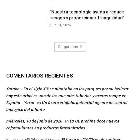
“Nuestra tecnología ayuda a reducir
riesgos y proporcionar tranquilidad”
julio 31, 2026
Cargar más
COMENTARIOS RECIENTES
Xataka – En el siglo XIX se plantaba en los parques por su belleza:
hoy este árbol es uno de los que más tuberías y aceras rompe en
España – Yacal
Un ácaro eriófido, potencial agente de control
en
biológico del ailanto
miércoles, 10 de junio de 2026
La UE prohíbe doce nuevos
en
coformulantes en productos fitosanitarios
El brote de CYVCV en Alicante ya
juancervera45@hotmail.com
en