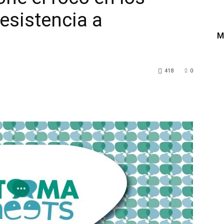
esistencia a
M
418
0