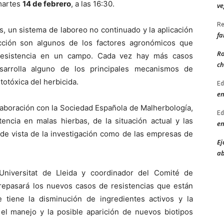
 martes
14 de febrero
, a las 16:30.
ve
Re
s, un sistema de laboreo no continuado y la aplicación
fa
ción son algunos de los factores agronómicos que
Ro
 resistencia en un campo. Cada vez hay más casos
ch
sarrolla alguno de los principales mecanismos de
itotóxica del herbicida.
Ed
en
laboración con la Sociedad Española de Malherbología,
Ed
tencia en malas hierbas, de la situación actual y las
en
 de vista de la investigación como de las empresas de
Ej
ab
 Universitat de Lleida y coordinador del Comité de
 repasará los nuevos casos de resistencias que están
 tiene la disminución de ingredientes activos y la
 el manejo y la posible aparición de nuevos biotipos