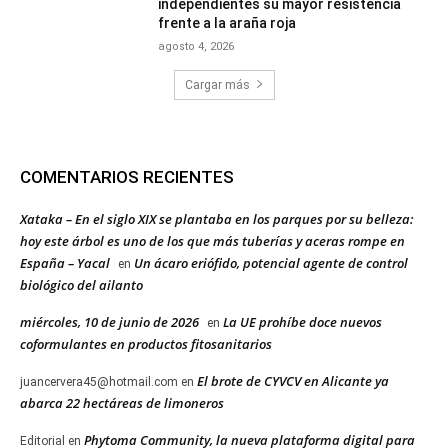
independientes su mayor resistencia
frente a la araña roja
agosto 4, 2026
Cargar más
COMENTARIOS RECIENTES
Xataka – En el siglo XIX se plantaba en los parques por su belleza:
hoy este árbol es uno de los que más tuberías y aceras rompe en
España – Yacal
Un ácaro eriófido, potencial agente de control
en
biológico del ailanto
miércoles, 10 de junio de 2026
La UE prohíbe doce nuevos
en
coformulantes en productos fitosanitarios
El brote de CYVCV en Alicante ya
juancervera45@hotmail.com
en
abarca 22 hectáreas de limoneros
Phytoma Community, la nueva plataforma digital para
Editorial
en