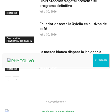
BioProtección Vegetal presenta su
programa definitivo
julio 30, 2026
Noticias
Ecuador detecta la Xylella en cultivos de
café
julio 30, 2026
Contenido
PhytomaCommunity
La mosca blanca dispara la incidencia
del virus de Nueva Delhi en el melón del
Campo de Cartagena
julio 29, 2026
Noticias
- Advertisment -