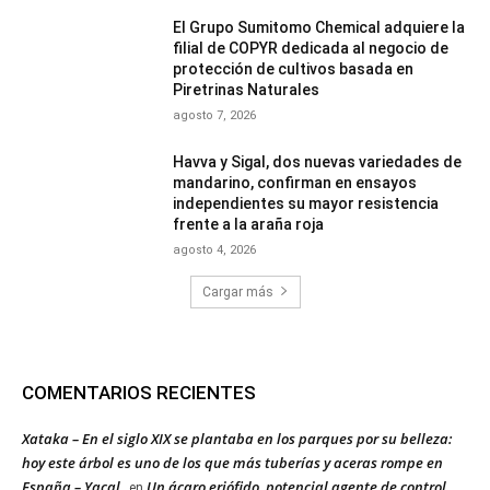
El Grupo Sumitomo Chemical adquiere la
filial de COPYR dedicada al negocio de
protección de cultivos basada en
Piretrinas Naturales
agosto 7, 2026
Havva y Sigal, dos nuevas variedades de
mandarino, confirman en ensayos
independientes su mayor resistencia
frente a la araña roja
agosto 4, 2026
Cargar más
COMENTARIOS RECIENTES
Xataka – En el siglo XIX se plantaba en los parques por su belleza:
hoy este árbol es uno de los que más tuberías y aceras rompe en
España – Yacal
Un ácaro eriófido, potencial agente de control
en