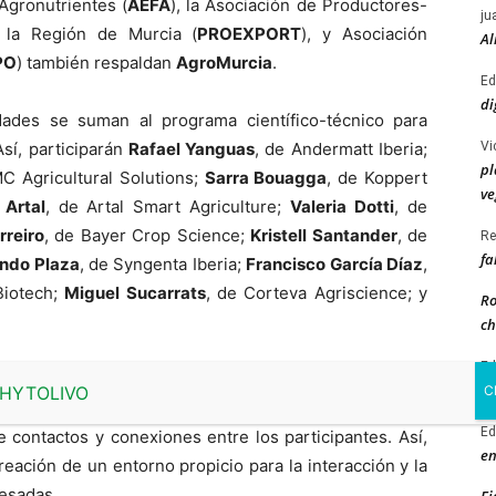
Agronutrientes (
AEFA
), la Asociación de Productores-
ju
 la Región de Murcia (
PROEXPORT
), y Asociación
Al
PO
) también respaldan
AgroMurcia
.
Ed
di
ades se suman al programa científico-técnico para
Vi
sí, participarán
Rafael Yanguas
, de Andermatt Iberia;
pl
C Agricultural Solutions;
Sarra Bouagga
, de Koppert
ve
 Artal
, de Artal Smart Agriculture;
Valeria Dotti
, de
rreiro
, de Bayer Crop Science;
Kristell Santander
, de
Re
fa
ndo Plaza
, de Syngenta Iberia;
Francisco García Díaz
,
Biotech;
Miguel Sucarrats
, de Corteva Agriscience; y
Ro
ch
Ed
hytoma, que gozan de un prestigio sin parangón en el
en
 en la calidad del programa científico-técnico y en su
Ed
e contactos y conexiones entre los participantes. Así,
en
reación de un entorno propicio para la interacción y la
resadas.