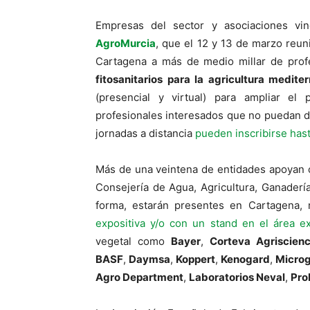
Empresas del sector y asociaciones vi
AgroMurcia
, que el 12 y 13 de marzo reun
Cartagena a más de medio millar de profe
fitosanitarios para la agricultura medite
(presencial y virtual) para ampliar el 
profesionales interesados que no puedan d
jornadas a distancia
pueden inscribirse has
Más de una veintena de entidades apoyan c
Consejería de Agua, Agricultura, Ganader
forma, estarán presentes en Cartagena,
expositiva y/o con un stand en el área ex
vegetal como
Bayer
,
Corteva Agriscien
BASF
,
Daymsa
,
Koppert
,
Kenogard
,
Microg
Agro Department
,
Laboratorios Neval
,
Pro