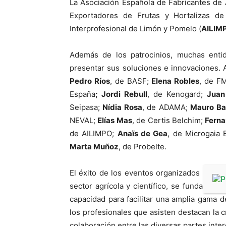
La Asociación Española de Fabricantes de 
Exportadores de Frutas y Hortalizas de
Interprofesional de Limón y Pomelo (
AILIM
Además de los patrocinios, muchas entid
presentar sus soluciones e innovaciones. A
Pedro Ríos
, de BASF;
Elena Robles
, de FM
España
; Jordi Rebull
, de Kenogard;
Juan
Seipasa;
Nídia Rosa
, de ADAMA;
Mauro Ba
NEVAL;
Elías Mas
, de Certis Belchim;
Ferna
de AILIMPO;
Anaïs de Gea
, de Microgaia 
Marta Muñoz
, de Probelte.
El éxito de los eventos organizados por P
sector agrícola y científico, se fundamenta
capacidad para facilitar una amplia gama d
los profesionales que asisten destacan la c
colaboración entre las diversas partes inte