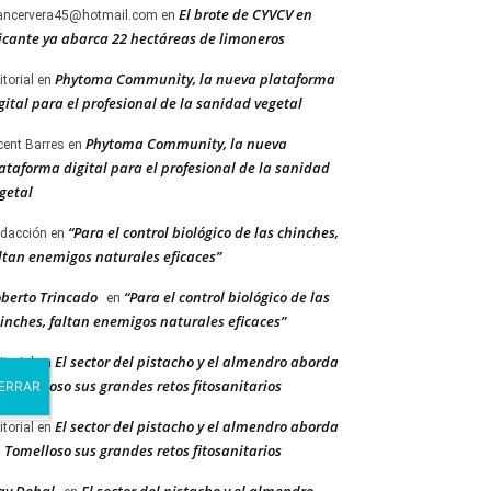
El brote de CYVCV en
ancervera45@hotmail.com
en
icante ya abarca 22 hectáreas de limoneros
Phytoma Community, la nueva plataforma
itorial
en
gital para el profesional de la sanidad vegetal
Phytoma Community, la nueva
cent Barres
en
ataforma digital para el profesional de la sanidad
getal
“Para el control biológico de las chinches,
dacción
en
ltan enemigos naturales eficaces”
berto Trincado
“Para el control biológico de las
en
inches, faltan enemigos naturales eficaces”
El sector del pistacho y el almendro aborda
itorial
en
 Tomelloso sus grandes retos fitosanitarios
El sector del pistacho y el almendro aborda
itorial
en
 Tomelloso sus grandes retos fitosanitarios