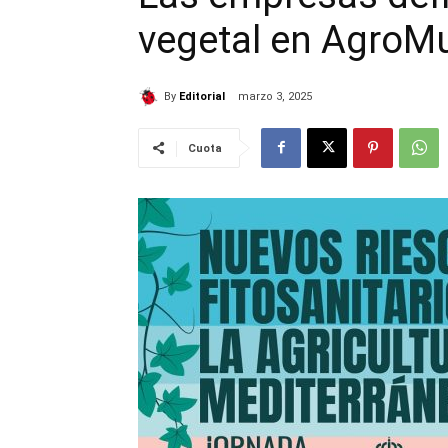
vegetal en AgroM
By
Editorial
marzo 3, 2025
Cuota