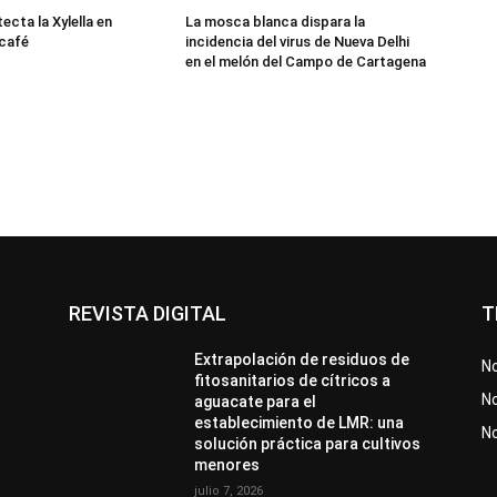
cta la Xylella en
La mosca blanca dispara la
 café
incidencia del virus de Nueva Delhi
en el melón del Campo de Cartagena
REVISTA DIGITAL
T
Extrapolación de residuos de
No
fitosanitarios de cítricos a
No
aguacate para el
establecimiento de LMR: una
N
solución práctica para cultivos
menores
julio 7, 2026