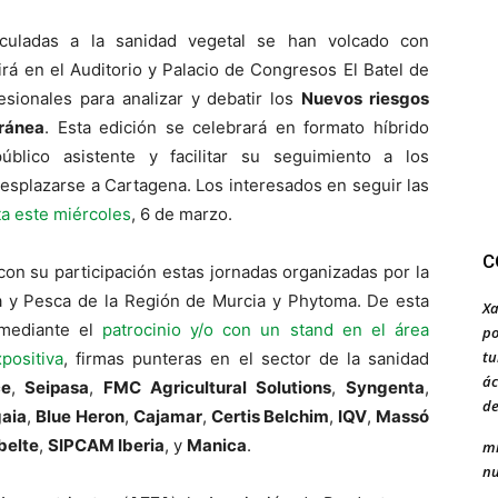
nculadas a la sanidad vegetal se han volcado con
irá en el Auditorio y Palacio de Congresos El Batel de
sionales para analizar y debatir los
Nuevos riesgos
rránea
. Esta edición se celebrará en formato híbrido
público asistente y facilitar su seguimiento a los
esplazarse a Cartagena. Los interesados en seguir las
ta este miércoles
, 6 de marzo.
C
on su participación estas jornadas organizadas por la
ía y Pesca de la Región de Murcia y Phytoma. De esta
Xa
 mediante el
patrocinio y/o con un stand en el área
po
tu
positiva
, firmas punteras en el sector de la sanidad
ác
ce
,
Seipasa
,
FMC Agricultural Solutions
,
Syngenta
,
de
aia
,
Blue Heron
,
Cajamar
,
Certis Belchim
,
IQV
,
Massó
belte
,
SIPCAM Iberia
, y
Manica
.
mi
nu