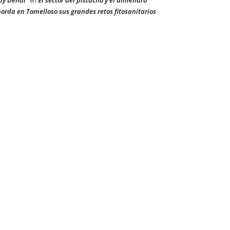
ay Dehal
El sector del pistacho y el almendro
en
orda en Tomelloso sus grandes retos fitosanitarios