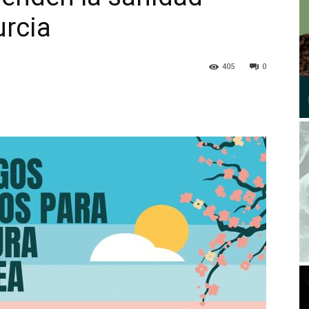
urcia
405
0