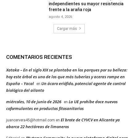
independientes su mayor resistencia
frente a la araña roja
agosto 4, 2026
Cargar más
COMENTARIOS RECIENTES
Xataka – En el siglo XIX se plantaba en los parques por su belleza:
hoy este árbol es uno de los que más tuberías y aceras rompe en
España – Yacal
Un ácaro eriófido, potencial agente de control
en
biológico del ailanto
miércoles, 10 de junio de 2026
La UE prohíbe doce nuevos
en
coformulantes en productos fitosanitarios
El brote de CYVCV en Alicante ya
juancervera45@hotmail.com
en
abarca 22 hectáreas de limoneros
Phytoma Community, la nueva plataforma digital para