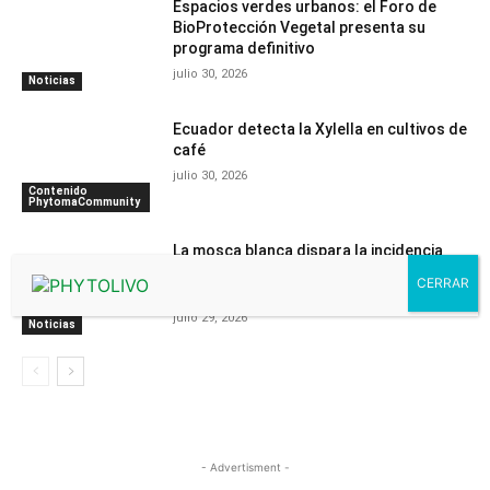
Espacios verdes urbanos: el Foro de
BioProtección Vegetal presenta su
programa definitivo
julio 30, 2026
Noticias
Ecuador detecta la Xylella en cultivos de
café
julio 30, 2026
Contenido
PhytomaCommunity
La mosca blanca dispara la incidencia
del virus de Nueva Delhi en el melón del
Campo de Cartagena
julio 29, 2026
Noticias
- Advertisment -