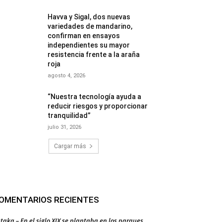
Havva y Sigal, dos nuevas
variedades de mandarino,
confirman en ensayos
independientes su mayor
resistencia frente a la araña
roja
agosto 4, 2026
“Nuestra tecnología ayuda a
reducir riesgos y proporcionar
tranquilidad”
julio 31, 2026
Cargar más
OMENTARIOS RECIENTES
taka – En el siglo XIX se plantaba en los parques