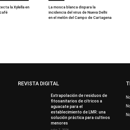
cta la Xylella en
La mosca blanca dispara la
 café
incidencia del virus de Nueva Delhi
en el melón del Campo de Cartagena
REVISTA DIGITAL
T
Extrapolación de residuos de
No
fitosanitarios de cítricos a
No
aguacate para el
establecimiento de LMR: una
N
solución práctica para cultivos
menores
julio 7, 2026