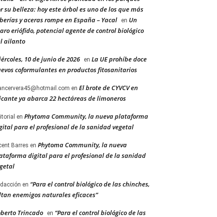
r su belleza: hoy este árbol es uno de los que más
berías y aceras rompe en España – Yacal
Un
en
aro eriófido, potencial agente de control biológico
l ailanto
ércoles, 10 de junio de 2026
La UE prohíbe doce
en
evos coformulantes en productos fitosanitarios
El brote de CYVCV en
ancervera45@hotmail.com
en
icante ya abarca 22 hectáreas de limoneros
Phytoma Community, la nueva plataforma
itorial
en
gital para el profesional de la sanidad vegetal
Phytoma Community, la nueva
cent Barres
en
ataforma digital para el profesional de la sanidad
getal
“Para el control biológico de las chinches,
dacción
en
ltan enemigos naturales eficaces”
berto Trincado
“Para el control biológico de las
en