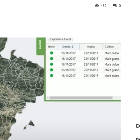
432
0
C
Xa