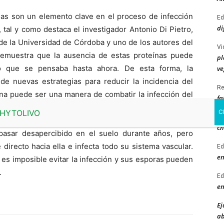
sas son un elemento clave en el proceso de infección
Ed
di
 tal y como destaca el investigador Antonio Di Pietro,
de la Universidad de Córdoba y uno de los autores del
Vi
demuestra que la ausencia de estas proteínas puede
pl
 lo que se pensaba hasta ahora. De esta forma, la
ve
 de nuevas estrategias para reducir la incidencia del
Re
ína puede ser una manera de combatir la infección del
fa
Ro
ch
asar desapercibido en el suelo durante años, pero
 directo hacia ella e infecta todo su sistema vascular.
Ed
en
 es imposible evitar la infección y sus esporas pueden
.
Ed
en
Ej
ab