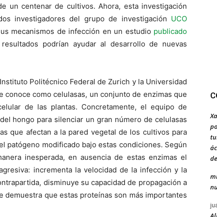
de un centenar de cultivos. Ahora, esta investigación
 dos investigadores del grupo de investigación
UCO
sus mecanismos de infección en un estudio
publicado
resultados podrían ayudar al desarrollo de nuevas
 Instituto Politécnico Federal de Zurich y la Universidad
 se conoce como celulasas, un conjunto de enzimas que
C
celular de las plantas. Concretamente, el equipo de
Xa
del hongo para silenciar un gran número de celulasas
po
as que afectan a la pared vegetal de los cultivos para
tu
 el patógeno modificado bajo estas condiciones. Según
ác
 manera inesperada, en ausencia de estas enzimas el
de
esiva: incrementa la velocidad de la infección y la
mi
ontrapartida, disminuye su capacidad de propagación a
nu
 que demuestra que estas proteínas son más importantes
ju
Al