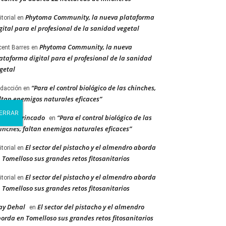
Phytoma Community, la nueva plataforma
itorial
en
gital para el profesional de la sanidad vegetal
Phytoma Community, la nueva
cent Barres
en
ataforma digital para el profesional de la sanidad
getal
“Para el control biológico de las chinches,
dacción
en
ltan enemigos naturales eficaces”
berto Trincado
“Para el control biológico de las
en
inches, faltan enemigos naturales eficaces”
El sector del pistacho y el almendro aborda
itorial
en
 Tomelloso sus grandes retos fitosanitarios
El sector del pistacho y el almendro aborda
itorial
en
 Tomelloso sus grandes retos fitosanitarios
ay Dehal
El sector del pistacho y el almendro
en
orda en Tomelloso sus grandes retos fitosanitarios