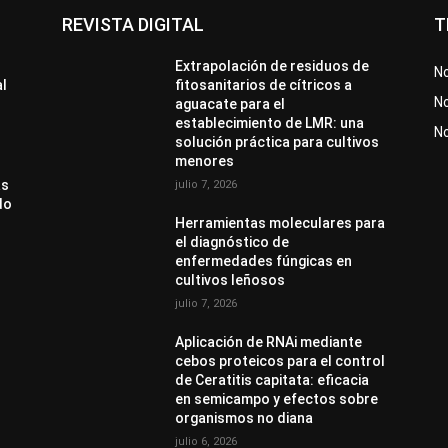
REVISTA DIGITAL
T
Extrapolación de residuos de
No
al
fitosanitarios de cítricos a
No
aguacate para el
establecimiento de LMR: una
N
solución práctica para cultivos
menores
as
julio 7, 2026
do
Herramientas moleculares para
el diagnóstico de
enfermedades fúngicas en
cultivos leñosos
julio 7, 2026
Aplicación de RNAi mediante
cebos proteicos para el control
de Ceratitis capitata: eficacia
en semicampo y efectos sobre
organismos no diana
julio 6, 2026