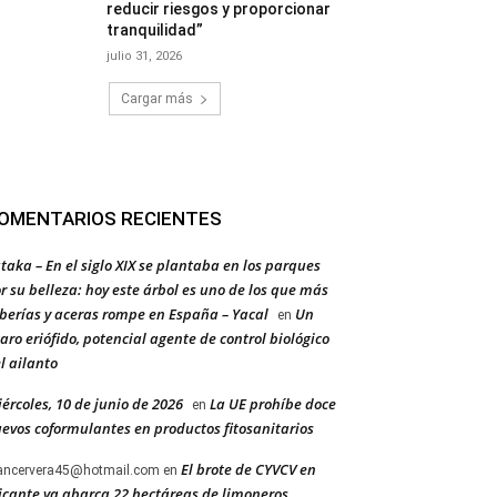
reducir riesgos y proporcionar
tranquilidad”
julio 31, 2026
Cargar más
OMENTARIOS RECIENTES
taka – En el siglo XIX se plantaba en los parques
r su belleza: hoy este árbol es uno de los que más
berías y aceras rompe en España – Yacal
Un
en
aro eriófido, potencial agente de control biológico
l ailanto
ércoles, 10 de junio de 2026
La UE prohíbe doce
en
evos coformulantes en productos fitosanitarios
El brote de CYVCV en
ancervera45@hotmail.com
en
icante ya abarca 22 hectáreas de limoneros