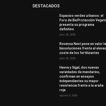
DESTACADOS
Espacios verdes urbanos: el
Foro de BioProtección Veget
presenta su programa
definitivo
julio 30, 2026
Rovensa Next pone en valor l
biosoluciones frente al eleva
coste de los fertilizantes
julio 30, 2026
Havva y Sigal, dos nuevas
variedades de mandarino,
confirman en ensayos
independientes su mayor
resistencia frente a la araña
roja
agosto 4, 2026