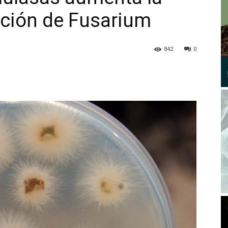
cción de Fusarium
842
0