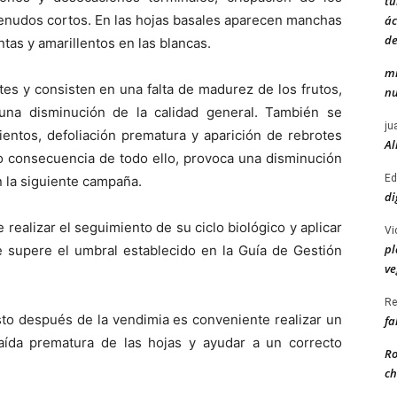
tu
renudos cortos. En las hojas basales aparecen manchas
ác
de
ntas y amarillentos en las blancas.
mi
es y consisten en una falta de madurez de los frutos,
nu
 una disminución de la calidad general. También se
ju
entos, defoliación prematura y aparición de rebrotes
Al
mo consecuencia de todo ello, provoca una disminución
Ed
n la siguiente campaña.
di
realizar el seguimiento de su ciclo biológico y aplicar
Vi
pl
e supere el umbral establecido en la Guía de Gestión
ve
Re
sto después de la vendimia es conveniente realizar un
fa
 caída prematura de las hojas y ayudar a un correcto
Ro
ch