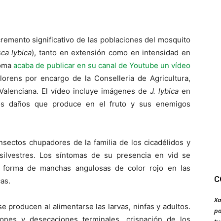
remento significativo de las poblaciones del mosquito
ca lybica
), tanto en extensión como en intensidad en
toma
acaba de publicar en su canal de Youtube un vídeo
orens por encargo de la Conselleria de Agricultura,
Valenciana. El vídeo incluye imágenes de
J. lybica
en
 los daños que produce en el fruto y sus enemigos
nsectos chupadores de la familia de los cicadélidos y
 silvestres. Los síntomas de su presencia en vid se
n forma de manchas angulosas de color rojo en las
C
cas.
Xa
se producen al alimentarse las larvas, ninfas y adultos.
po
iones y desecaciones terminales, crispación de los