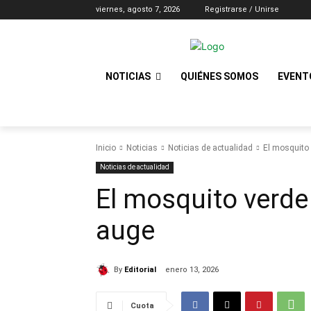
viernes, agosto 7, 2026
Registrarse / Unirse
NOTICIAS
QUIÉNES SOMOS
EVENT
Inicio
Noticias
Noticias de actualidad
El mosquito 
Noticias de actualidad
El mosquito verde 
auge
By
Editorial
enero 13, 2026
Cuota