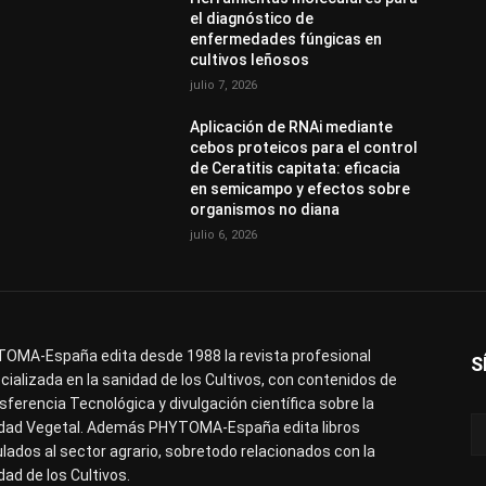
el diagnóstico de
enfermedades fúngicas en
cultivos leñosos
julio 7, 2026
Aplicación de RNAi mediante
cebos proteicos para el control
de Ceratitis capitata: eficacia
en semicampo y efectos sobre
organismos no diana
julio 6, 2026
OMA-España edita desde 1988 la revista profesional
S
cializada en la sanidad de los Cultivos, con contenidos de
sferencia Tecnológica y divulgación científica sobre la
dad Vegetal. Además PHYTOMA-España edita libros
ulados al sector agrario, sobretodo relacionados con la
dad de los Cultivos.