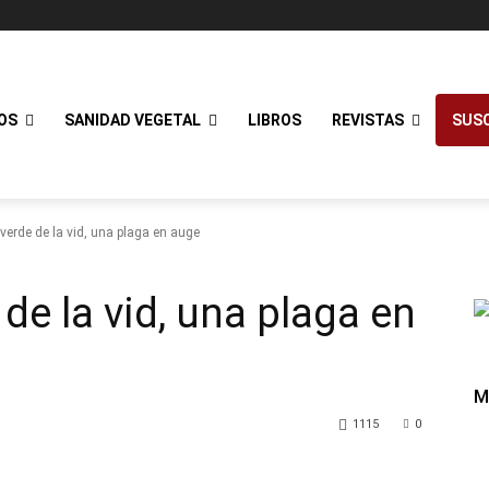
OS
SANIDAD VEGETAL
LIBROS
REVISTAS
SUSC
verde de la vid, una plaga en auge
de la vid, una plaga en
M
1115
0