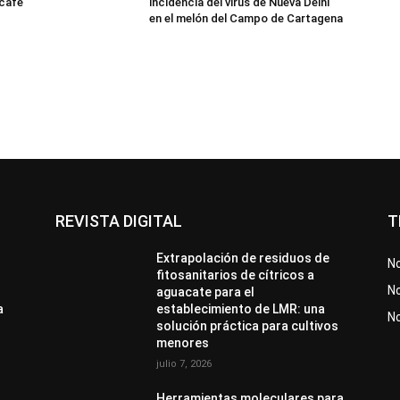
 café
incidencia del virus de Nueva Delhi
en el melón del Campo de Cartagena
REVISTA DIGITAL
T
Extrapolación de residuos de
No
fitosanitarios de cítricos a
No
aguacate para el
a
establecimiento de LMR: una
N
solución práctica para cultivos
menores
julio 7, 2026
Herramientas moleculares para