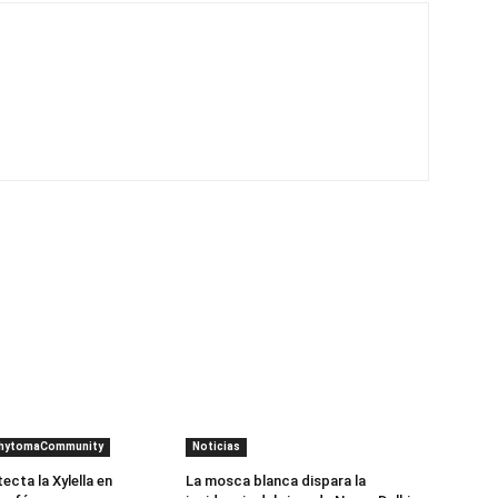
PhytomaCommunity
Noticias
cta la Xylella en
La mosca blanca dispara la