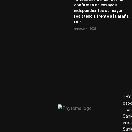
confirman en ensayos
independientes su mayor
resistencia frente a la araña
roja
agosto 4, 2026
PHYT
espe
Tran
Sani
vinc
Sani