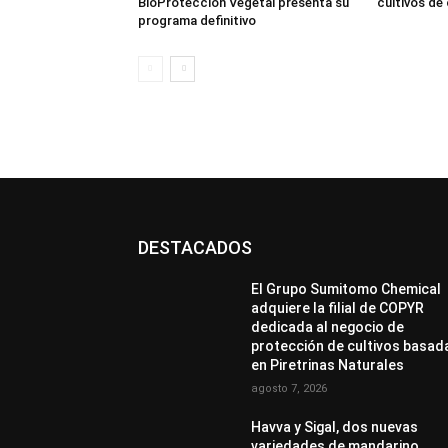
BioProtección Vegetal presenta su
cultivos de
programa definitivo
DESTACADOS
El Grupo Sumitomo Chemical
adquiere la filial de COPYR
dedicada al negocio de
protección de cultivos basad
en Piretrinas Naturales
agosto 7, 2026
Havva y Sigal, dos nuevas
variedades de mandarino,