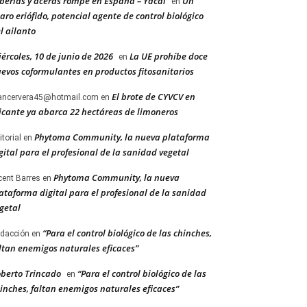
berías y aceras rompe en España – Yacal
Un
en
aro eriófido, potencial agente de control biológico
l ailanto
ércoles, 10 de junio de 2026
La UE prohíbe doce
en
evos coformulantes en productos fitosanitarios
El brote de CYVCV en
ancervera45@hotmail.com
en
icante ya abarca 22 hectáreas de limoneros
Phytoma Community, la nueva plataforma
itorial
en
gital para el profesional de la sanidad vegetal
Phytoma Community, la nueva
cent Barres
en
ataforma digital para el profesional de la sanidad
getal
“Para el control biológico de las chinches,
dacción
en
ltan enemigos naturales eficaces”
berto Trincado
“Para el control biológico de las
en
inches, faltan enemigos naturales eficaces”