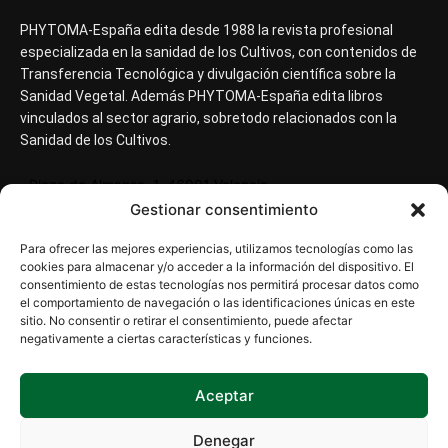
PHYTOMA-España edita desde 1988 la revista profesional
especializada en la sanidad de los Cultivos, con contenidos de
Transferencia Tecnológica y divulgación científica sobre la
Sanidad Vegetal. Además PHYTOMA-España edita libros
vinculados al sector agrario, sobretodo relacionados con la
Sanidad de los Cultivos.
Plaza de Almansa, 1, 46001 Valencia
Gestionar consentimiento
+34 963 826 511
info@phytoma.com
Para ofrecer las mejores experiencias, utilizamos tecnologías como las
cookies para almacenar y/o acceder a la información del dispositivo. El
consentimiento de estas tecnologías nos permitirá procesar datos como
el comportamiento de navegación o las identificaciones únicas en este
SÍGUENOS
sitio. No consentir o retirar el consentimiento, puede afectar
negativamente a ciertas características y funciones.
Aceptar
Denegar