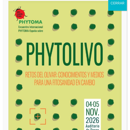
MÁS LEÍDOS
El Grupo Sumitomo Chemical adquiere la
filial de COPYR dedicada al negocio de
protección de cultivos basada en
Piretrinas Naturales
agosto 7, 2026
Havva y Sigal, dos nuevas variedades de
mandarino, confirman en ensayos
independientes su mayor resistencia
frente a la araña roja
agosto 4, 2026