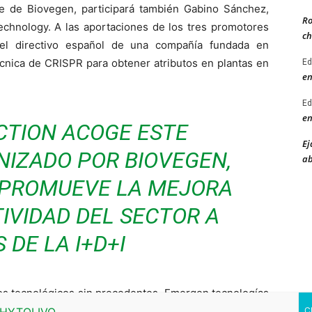
e de Biovegen, participará también Gabino Sánchez,
Ro
echnology. A las aportaciones de los tres promotores
ch
del directivo español de una compañía fundada en
écnica de CRISPR para obtener atributos en plantas en
Ed
en
Ed
en
CTION ACOGE ESTE
Ej
IZADO POR BIOVEGEN,
ab
 PROMUEVE LA MEJORA
IVIDAD DEL SECTOR A
 DE LA I+D+I
ios tecnológicos sin precedentes. Emergen tecnologías
s de negocio. Innovar es arriesgado. Es verdad. No