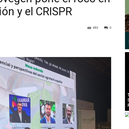
ación y el CRISPR
483
0