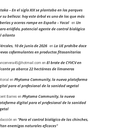
taka – En el siglo XIX se plantaba en los parques
r su belleza: hoy este árbol es uno de los que más
berías y aceras rompe en España – Yacal
Un
en
aro eriófido, potencial agente de control biológico
l ailanto
ércoles, 10 de junio de 2026
La UE prohíbe doce
en
evos coformulantes en productos fitosanitarios
El brote de CYVCV en
ancervera45@hotmail.com
en
icante ya abarca 22 hectáreas de limoneros
Phytoma Community, la nueva plataforma
itorial
en
gital para el profesional de la sanidad vegetal
Phytoma Community, la nueva
cent Barres
en
ataforma digital para el profesional de la sanidad
getal
“Para el control biológico de las chinches,
dacción
en
ltan enemigos naturales eficaces”