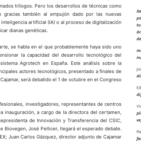
amados trílogos. Pero los desarrollos de técnicas como
Xa
e gracias también al empujón dado por las nuevas
po
nteligencia artificial (IA) o al proceso de digitalización
tu
ficar dianas genéticas.
ác
de
parte, se habla en el que probablemente haya sido uno
mi
nsionar la capacidad del desarrollo tecnológico del
nu
sistema Agrotech en España. Este análisis sobre la
ju
ncipales actores tecnológicos, presentado a finales de
Al
 Cajamar, será debatido el 1 de octubre en el Congreso
Ed
di
fesionales, investigadores, representantes de centros
Vi
la inauguración, a cargo de la directora del certamen,
pl
ve
icepresidenta de Innovación y Transferencia del CSIC,
de Biovegen, José Pellicer, llegará el esperado debate.
Re
CEX; Juan Carlos Gázquez, director adjunto de Cajamar
fa