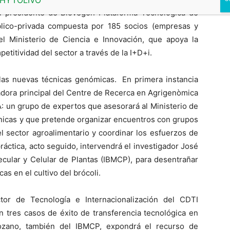
 el presidente de Biovegen-Plataforma Tecnológica de
blico-privada compuesta por 185 socios (empresas y
 el Ministerio de Ciencia e Innovación, que apoya la
petitividad del sector a través de la I+D+i.
 las nuevas técnicas genómicas. En primera instancia
gadora principal del Centre de Recerca en Agrigenòmica
: un grupo de expertos que asesorará al Ministerio de
écnicas y que pretende organizar encuentros con grupos
el sector agroalimentario y coordinar los esfuerzos de
 práctica, acto seguido, intervendrá el investigador José
lecular y Celular de Plantas (IBMCP), para desentrañar
as en el cultivo del brócoli.
tor de Tecnología e Internacionalización del CDTI
n tres casos de éxito de transferencia tecnológica en
Lozano, también del IBMCP, expondrá el recurso de