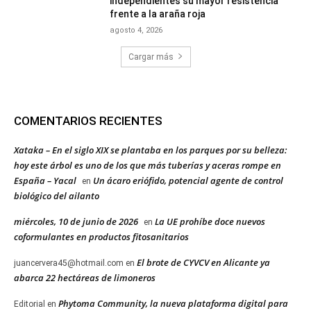
independientes su mayor resistencia
frente a la araña roja
agosto 4, 2026
Cargar más
COMENTARIOS RECIENTES
Xataka – En el siglo XIX se plantaba en los parques por su belleza:
hoy este árbol es uno de los que más tuberías y aceras rompe en
España – Yacal
Un ácaro eriófido, potencial agente de control
en
biológico del ailanto
miércoles, 10 de junio de 2026
La UE prohíbe doce nuevos
en
coformulantes en productos fitosanitarios
El brote de CYVCV en Alicante ya
juancervera45@hotmail.com
en
abarca 22 hectáreas de limoneros
Phytoma Community, la nueva plataforma digital para
Editorial
en