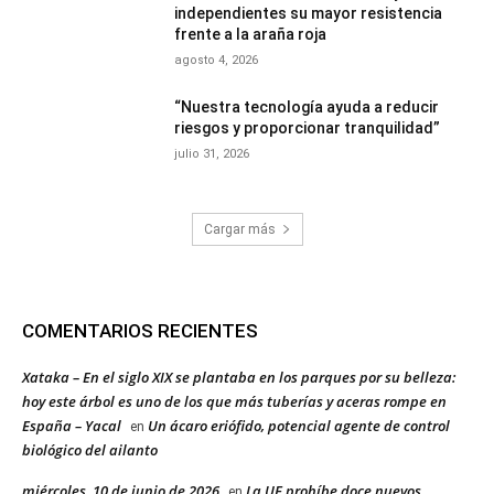
independientes su mayor resistencia
frente a la araña roja
agosto 4, 2026
“Nuestra tecnología ayuda a reducir
riesgos y proporcionar tranquilidad”
julio 31, 2026
Cargar más
COMENTARIOS RECIENTES
Xataka – En el siglo XIX se plantaba en los parques por su belleza:
hoy este árbol es uno de los que más tuberías y aceras rompe en
España – Yacal
Un ácaro eriófido, potencial agente de control
en
biológico del ailanto
miércoles, 10 de junio de 2026
La UE prohíbe doce nuevos
en