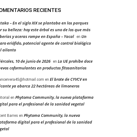
OMENTARIOS RECIENTES
taka – En el siglo XIX se plantaba en los parques
r su belleza: hoy este árbol es uno de los que más
berías y aceras rompe en España – Yacal
Un
en
aro eriófido, potencial agente de control biológico
l ailanto
ércoles, 10 de junio de 2026
La UE prohíbe doce
en
evos coformulantes en productos fitosanitarios
El brote de CYVCV en
ancervera45@hotmail.com
en
icante ya abarca 22 hectáreas de limoneros
Phytoma Community, la nueva plataforma
itorial
en
gital para el profesional de la sanidad vegetal
Phytoma Community, la nueva
cent Barres
en
ataforma digital para el profesional de la sanidad
getal