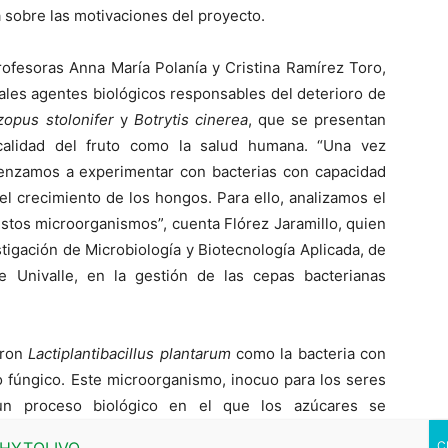
la sobre las motivaciones del proyecto.
profesoras Anna María Polanía y Cristina Ramírez Toro,
ipales agentes biológicos responsables del deterioro de
zopus stolonifer
y
Botrytis cinerea
, que se presentan
alidad del fruto como la salud humana. “Una vez
nzamos a experimentar con bacterias con capacidad
 el crecimiento de los hongos. Para ello, analizamos el
stos microorganismos”, cuenta Flórez Jaramillo, quien
tigación de Microbiología y Biotecnología Aplicada, de
e Univalle, en la gestión de las cepas bacterianas
aron
Lactiplantibacillus plantarum
como la bacteria con
o fúngico. Este microorganismo, inocuo para los seres
, un proceso biológico en el que los azúcares se
junto con otros mecanismos, puede contribuir a la