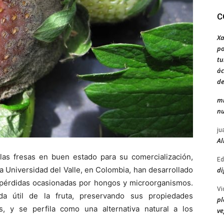
C
Xa
po
tu
ác
de
mi
nu
ju
Al
 las fresas en buen estado para su comercialización,
Ed
a Universidad del Valle, en Colombia, han desarrollado
di
 pérdidas ocasionadas por hongos y microorganismos.
Vi
da útil de la fruta, preservando sus propiedades
pl
les, y se perfila como una alternativa natural a los
ve