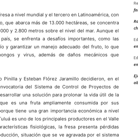
Re
fa
esa a nivel mundial y el tercero en Latinoamérica, con
Ro
vo, que abarca más de 13.000 hectáreas, se concentra
ch
2.000 y 2.800 metros sobre el nivel del mar. Aunque el
país, se enfrenta a desafíos importantes, como las
Ed
en
río y garantizar un manejo adecuado del fruto, lo que
s, hongos y virus, además de daños mecánicos que
Ed
en
Ej
 Pinilla y Esteban Flórez Jaramillo decidieron, en el
ab
nvocatoria del Sistema de Control de Proyectos de
esarrollar una solución para prolonar la vida útil de la
orque es una fruta ampliamente consumida por sus
 porque tiene una gran importancia económica a nivel
Tuluá es uno de los principales productores en el Valle
cterísticas fisiológicas, la fresa presenta pérdidas
roducción, situación que se ve agravada por el sistema