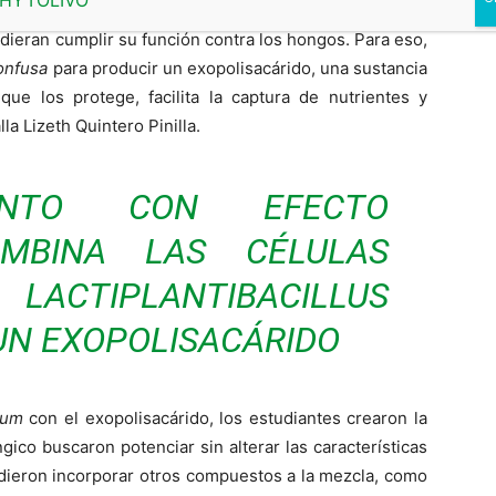
nte que hicimos fue generar un entorno óptimo para el
dieran cumplir su función contra los hongos. Para eso,
onfusa
para producir un exopolisacárido, una sustancia
ue los protege, facilita la captura de nutrientes y
a Lizeth Quintero Pinilla.
IENTO CON EFECTO
OMBINA LAS CÉLULAS
E
LACTIPLANTIBACILLUS
N EXOPOLISACÁRIDO
rum
con el exopolisacárido, los estudiantes crearon la
gico buscaron potenciar sin alterar las características
cidieron incorporar otros compuestos a la mezcla, como