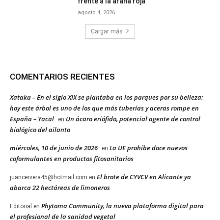
frente a la araña roja
agosto 4, 2026
Cargar más
COMENTARIOS RECIENTES
Xataka – En el siglo XIX se plantaba en los parques por su belleza:
hoy este árbol es uno de los que más tuberías y aceras rompe en
España – Yacal
Un ácaro eriófido, potencial agente de control
en
biológico del ailanto
miércoles, 10 de junio de 2026
La UE prohíbe doce nuevos
en
coformulantes en productos fitosanitarios
El brote de CYVCV en Alicante ya
juancervera45@hotmail.com
en
abarca 22 hectáreas de limoneros
Phytoma Community, la nueva plataforma digital para
Editorial
en
el profesional de la sanidad vegetal