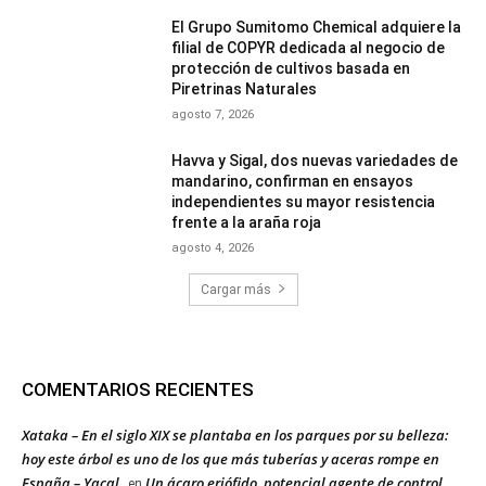
El Grupo Sumitomo Chemical adquiere la
filial de COPYR dedicada al negocio de
protección de cultivos basada en
Piretrinas Naturales
agosto 7, 2026
Havva y Sigal, dos nuevas variedades de
mandarino, confirman en ensayos
independientes su mayor resistencia
frente a la araña roja
agosto 4, 2026
Cargar más
COMENTARIOS RECIENTES
Xataka – En el siglo XIX se plantaba en los parques por su belleza:
hoy este árbol es uno de los que más tuberías y aceras rompe en
España – Yacal
Un ácaro eriófido, potencial agente de control
en