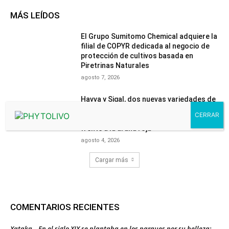
MÁS LEÍDOS
El Grupo Sumitomo Chemical adquiere la
filial de COPYR dedicada al negocio de
protección de cultivos basada en
Piretrinas Naturales
agosto 7, 2026
Havva y Sigal, dos nuevas variedades de
mandarino, confirman en ensayos
independientes su mayor resistencia
frente a la araña roja
agosto 4, 2026
Cargar más
COMENTARIOS RECIENTES
Xataka – En el siglo XIX se plantaba en los parques por su belleza: