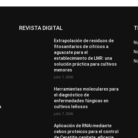
REVISTA DIGITAL
T
Extrapolación de residuos de
No
fitosanitarios de cítricos a
No
aguacate para el
establecimiento de LMR: una
N
solución práctica para cultivos
menores
julio 7, 2026
Herramientas moleculares para
el diagnóstico de
enfermedades fúngicas en
a
cultivos leñosos
julio 7, 2026
Aplicación de RNAi mediante
cebos proteicos para el control
de Ceratitis capitata: eficacia