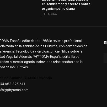
en semicampo y efectos sobre
organismos no diana
julio 6, 2026
OMA-España edita desde 1988 la revista profesional
S
cializada en la sanidad de los Cultivos, con contenidos de
sferencia Tecnológica y divulgación científica sobre la
dad Vegetal. Además PHYTOMA-España edita libros
ulados al sector agrario, sobretodo relacionados con la
dad de los Cultivos.
za de Almansa, 1, 46001 Valencia
34 963 826 511
nfo@phytoma.com