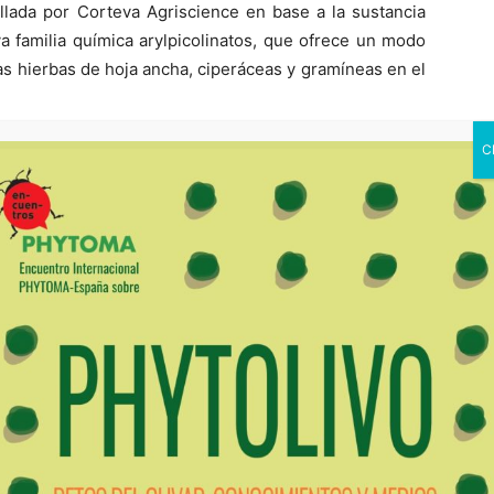
llada por Corteva Agriscience en base a la sustancia
a familia química arylpicolinatos, que ofrece un modo
as hierbas de hoja ancha, ciperáceas y gramíneas en el
, incluido especies resistentes, basados en Rinskor™
haciéndolos más rentables, según la multinacional
mplio espectro de acción, alta flexibilidad de uso y
suario y el consumidor.
C
ger de Crop Protection de Corteva Agriscience, ha
Xa
a el sector en beneficio del agricultor: “El cultivo del
po
tu
largo de nuestra historia, la compañía ha desarrollado
ác
do al agricultor en la protección de su cultivo y por
de
”.
mi
nu