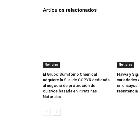
Artículos relacionados
Noticias
Noticias
El Grupo Sumitomo Chemical
Havva y Sig
adquiere la filial de COPYR dedicada
variedades 
al negocio de protección de
en ensayos 
cultivos basada en Piretrinas
resistencia 
Naturales