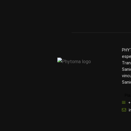
PHYT
espe
Tran
Sani
vinc
Sani
Pla
+
i