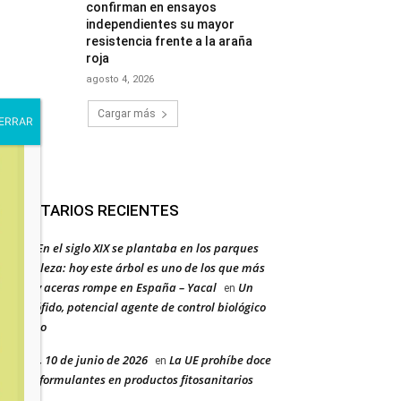
confirman en ensayos
independientes su mayor
resistencia frente a la araña
roja
agosto 4, 2026
Cargar más
OMENTARIOS RECIENTES
taka – En el siglo XIX se plantaba en los parques
r su belleza: hoy este árbol es uno de los que más
berías y aceras rompe en España – Yacal
Un
en
aro eriófido, potencial agente de control biológico
l ailanto
ércoles, 10 de junio de 2026
La UE prohíbe doce
en
evos coformulantes en productos fitosanitarios