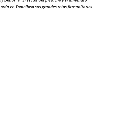
ay Dehal
El sector del pistacho y el almendro
en
orda en Tomelloso sus grandes retos fitosanitarios