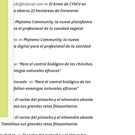
El brote de CYVCV en
ancervera45@hotmail.com
en
icante ya abarca 22 hectáreas de limoneros
Phytoma Community, la nueva plataforma
itorial
en
gital para el profesional de la sanidad vegetal
Phytoma Community, la nueva
cent Barres
en
ataforma digital para el profesional de la sanidad
getal
“Para el control biológico de las chinches,
dacción
en
ltan enemigos naturales eficaces”
berto Trincado
“Para el control biológico de las
en
inches, faltan enemigos naturales eficaces”
El sector del pistacho y el almendro aborda
itorial
en
 Tomelloso sus grandes retos fitosanitarios
El sector del pistacho y el almendro aborda
itorial
en
 Tomelloso sus grandes retos fitosanitarios