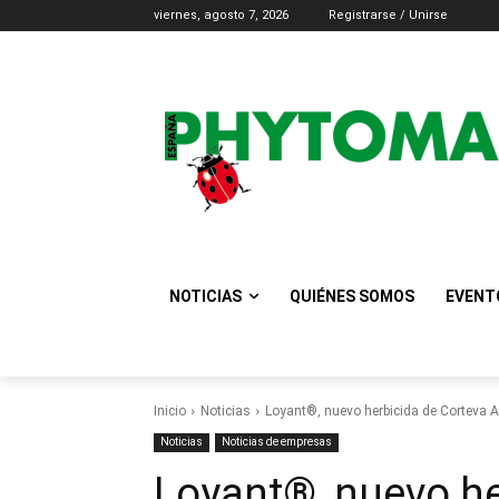
viernes, agosto 7, 2026
Registrarse / Unirse
NOTICIAS
QUIÉNES SOMOS
EVENT
Inicio
Noticias
Loyant®, nuevo herbicida de Corteva Ag
Noticias
Noticias de empresas
Loyant®, nuevo he