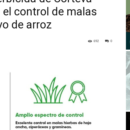
 el control de malas
vo de arroz
692
0