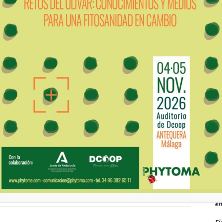
ju
Al
Ed
di
Vi
pl
Artículo siguiente
ve
Agricultura autoriza un tratamiento aéreo urgente
para controlar el moteado en Girona
Re
fa
Ro
ch
Ed
en
Ed
en