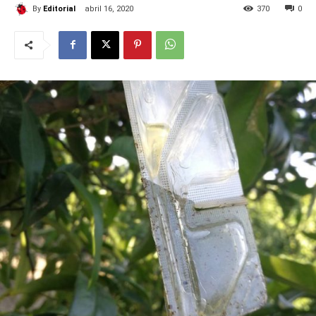
By
Editorial
abril 16, 2020
370
0