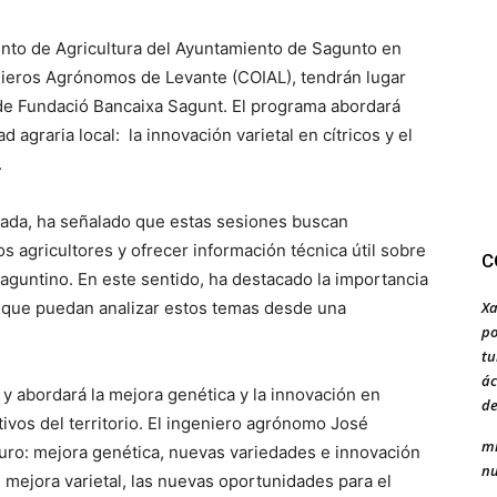
ento de Agricultura del Ayuntamiento de Sagunto en
enieros Agrónomos de Levante (COIAL), tendrán lugar
ede Fundació Bancaixa Sagunt. El programa abordará
d agraria local: la innovación varietal en cítricos y el
.
sada, ha señalado que estas sesiones buscan
s agricultores y ofrecer información técnica útil sobre
C
aguntino. En este sentido, ha destacado la importancia
Xa
s que puedan analizar estos temas desde una
po
tu
ác
 y abordará la mejora genética y la innovación en
de
tivos del territorio. El ingeniero agrónomo José
mi
turo: mejora genética, nuevas variedades e innovación
nu
en mejora varietal, las nuevas oportunidades para el