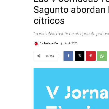
Sagunto abordan l
cítricos
La iniciativa mantiene su apuesta por ac
By
Redacción
junio 4, 2026
Cuota