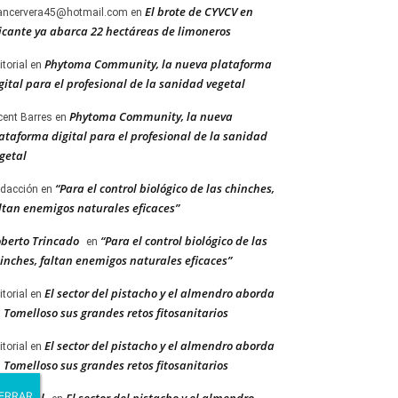
El brote de CYVCV en
ancervera45@hotmail.com
en
icante ya abarca 22 hectáreas de limoneros
Phytoma Community, la nueva plataforma
itorial
en
gital para el profesional de la sanidad vegetal
Phytoma Community, la nueva
cent Barres
en
ataforma digital para el profesional de la sanidad
getal
“Para el control biológico de las chinches,
dacción
en
ltan enemigos naturales eficaces”
berto Trincado
“Para el control biológico de las
en
inches, faltan enemigos naturales eficaces”
El sector del pistacho y el almendro aborda
itorial
en
 Tomelloso sus grandes retos fitosanitarios
El sector del pistacho y el almendro aborda
itorial
en
 Tomelloso sus grandes retos fitosanitarios