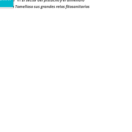
ay Dehal
El sector del pistacho y el almendro
en
orda en Tomelloso sus grandes retos fitosanitarios