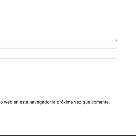
Nombre:
Correo
electróni
Sitio
web:
itio web en este navegador la próxima vez que comente.