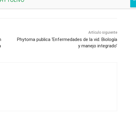
Ej
ab
Artículo siguiente
n
Phytoma publica ‘Enfermedades de la vid. Biología
a
y manejo integrado’