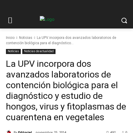
Inicio
Noticias
La UPV incorpora dos avanzados laboratorios de
contención biológica para el diagnóstico...
Noticias
Noticias de actualidad
La UPV incorpora dos
avanzados laboratorios de
contención biológica para el
diagnóstico y estudio de
hongos, virus y fitoplasmas de
cuarentena en vegetales
By
Editorial
noviembre 25, 2014
492
0