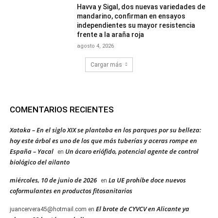
Havva y Sigal, dos nuevas variedades de
mandarino, confirman en ensayos
independientes su mayor resistencia
frente a la araña roja
agosto 4, 2026
Cargar más
COMENTARIOS RECIENTES
Xataka – En el siglo XIX se plantaba en los parques por su belleza:
hoy este árbol es uno de los que más tuberías y aceras rompe en
España – Yacal
Un ácaro eriófido, potencial agente de control
en
biológico del ailanto
miércoles, 10 de junio de 2026
La UE prohíbe doce nuevos
en
coformulantes en productos fitosanitarios
El brote de CYVCV en Alicante ya
juancervera45@hotmail.com
en