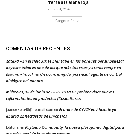
frente a la araña roja
agosto 4, 2026
Cargar más
COMENTARIOS RECIENTES
Xataka – En el siglo XIX se plantaba en los parques por su belleza:
hoy este árbol es uno de los que más tuberías y aceras rompe en
España – Yacal
Un ácaro eriófido, potencial agente de control
en
biológico del ailanto
miércoles, 10 de junio de 2026
La UE prohíbe doce nuevos
en
coformulantes en productos fitosanitarios
El brote de CYVCV en Alicante ya
juancervera45@hotmail.com
en
abarca 22 hectáreas de limoneros
Phytoma Community, la nueva plataforma digital para
Editorial
en
el profesional de la sanidad vegetal