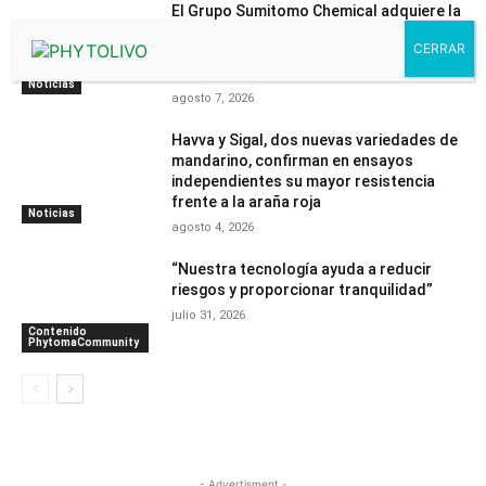
El Grupo Sumitomo Chemical adquiere la
filial de COPYR dedicada al negocio de
protección de cultivos basada en
Piretrinas Naturales
Noticias
agosto 7, 2026
Havva y Sigal, dos nuevas variedades de
mandarino, confirman en ensayos
independientes su mayor resistencia
frente a la araña roja
Noticias
agosto 4, 2026
“Nuestra tecnología ayuda a reducir
riesgos y proporcionar tranquilidad”
julio 31, 2026
Contenido
PhytomaCommunity
- Advertisment -