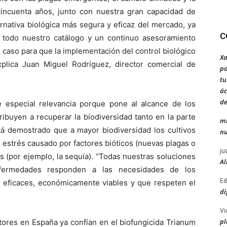
incuenta años, junto con nuestra gran capacidad de
ernativa biológica más segura y eficaz del mercado, ya
C
 todo nuestro catálogo y un continuo asesoramiento
 caso para que la implementación del control biológico
Xa
explica Juan Miguel Rodríguez, director comercial de
po
tu
ác
de
re especial relevancia porque pone al alcance de los
ibuyen a recuperar la biodiversidad tanto en la parte
mi
tá demostrado que a mayor biodiversidad los cultivos
nu
 estrés causado por factores bióticos (nuevas plagas o
ju
s (por ejemplo, la sequía). “Todas nuestras soluciones
Al
nfermedades responden a las necesidades de los
Ed
eficaces, económicamente viables y que respeten el
di
Vi
pl
ores en España ya confían en el biofungicida Trianum