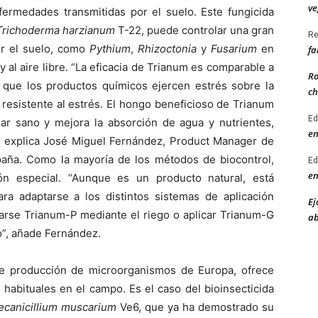
ve
nfermedades transmitidas por el suelo. Este fungicida
Trichoderma harzianum
T-22, puede controlar una gran
Re
or el suelo, como
Pythium
,
Rhizoctonia
y
Fusarium
en
fa
 al aire libre. “La eficacia de Trianum es comparable a
Ro
s que los productos químicos ejercen estrés sobre la
ch
 resistente al estrés. El hongo beneficioso de Trianum
Ed
ular sano y mejora la absorción de agua y nutrientes,
en
”, explica José Miguel Fernández, Product Manager de
aña. Como la mayoría de los métodos de biocontrol,
Ed
en
ón especial. “Aunque es un producto natural, está
ara adaptarse a los distintos sistemas de aplicación
Ej
carse Trianum-P mediante el riego o aplicar Trianum-G
ab
o”, añade Fernández.
e producción de microorganismos de Europa, ofrece
 habituales en el campo. Es el caso del bioinsecticida
ecanicillium muscarium
Ve6, que ya ha demostrado su