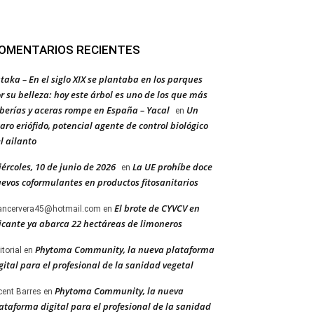
OMENTARIOS RECIENTES
taka – En el siglo XIX se plantaba en los parques
r su belleza: hoy este árbol es uno de los que más
berías y aceras rompe en España – Yacal
Un
en
aro eriófido, potencial agente de control biológico
l ailanto
ércoles, 10 de junio de 2026
La UE prohíbe doce
en
evos coformulantes en productos fitosanitarios
El brote de CYVCV en
ancervera45@hotmail.com
en
icante ya abarca 22 hectáreas de limoneros
Phytoma Community, la nueva plataforma
itorial
en
gital para el profesional de la sanidad vegetal
Phytoma Community, la nueva
cent Barres
en
ataforma digital para el profesional de la sanidad