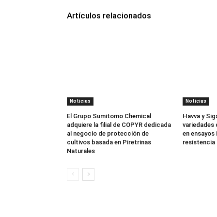
Artículos relacionados
Noticias
Noticias
El Grupo Sumitomo Chemical
Havva y Sig
adquiere la filial de COPYR dedicada
variedades 
al negocio de protección de
en ensayos 
cultivos basada en Piretrinas
resistencia 
Naturales