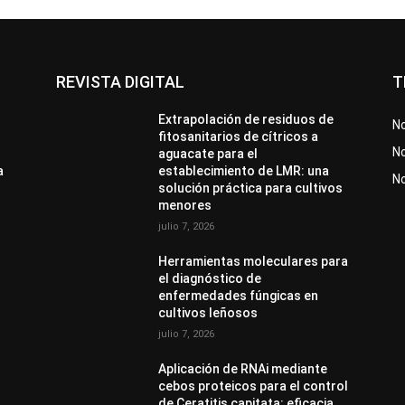
REVISTA DIGITAL
T
Extrapolación de residuos de
No
fitosanitarios de cítricos a
No
aguacate para el
a
establecimiento de LMR: una
N
solución práctica para cultivos
menores
julio 7, 2026
Herramientas moleculares para
el diagnóstico de
enfermedades fúngicas en
cultivos leñosos
julio 7, 2026
Aplicación de RNAi mediante
cebos proteicos para el control
de Ceratitis capitata: eficacia