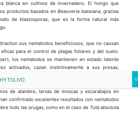
ca blanca en cultivos de invernadero. El hongo que
tros productos basados en
Beauveria bassiana
, gracias
mato de blastosporas, que es la forma natural más
go.
ttraction sus nematodos beneficiosos, que no causan
ficaz para el control de plagas foliares y del suelo.
ppert, los nematodos se mantienen en estado latente
z activados, cazan instintivamente a sus presas,
asta matarlas completamente en cuestión de horas. Los
e versátiles y protegen contra un amplio espectro de
anos de alambre, larvas de moscas y escarabajos en
se han confirmado excelentes resultados con nematodos
 sobre todo las orugas, como en el caso de
Tuta absoluta