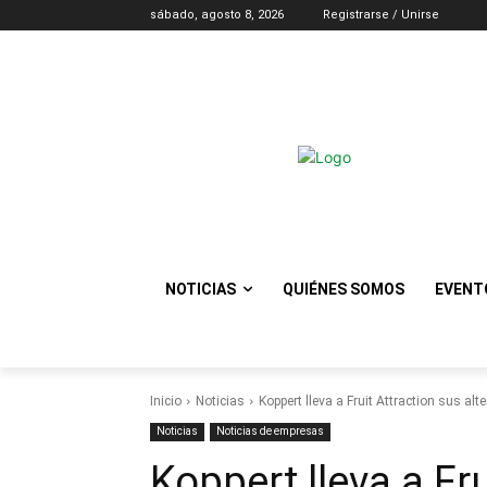
sábado, agosto 8, 2026
Registrarse / Unirse
NOTICIAS
QUIÉNES SOMOS
EVENT
Inicio
Noticias
Koppert lleva a Fruit Attraction sus alt
Noticias
Noticias de empresas
Koppert lleva a Fr