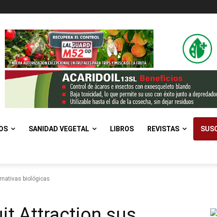
OS
SANIDAD VEGETAL
LIBROS
REVISTAS
SUSC
ernativas biológicas
uit Attraction sus