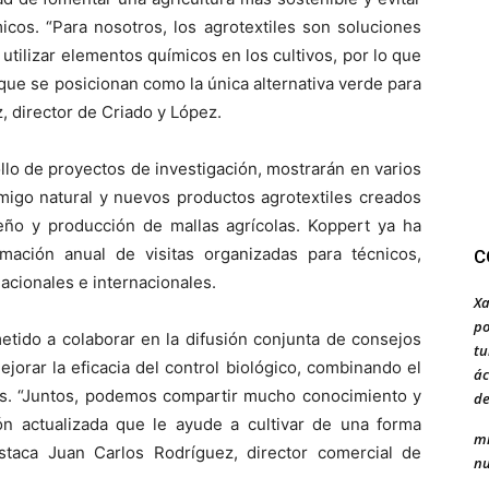
cos. “Para nosotros, los agrotextiles son soluciones
tilizar elementos químicos en los cultivos, por lo que
que se posicionan como la única alternativa verde para
, director de Criado y López.
llo de proyectos de investigación, mostrarán en varios
emigo natural y nuevos productos agrotextiles creados
eño y producción de mallas agrícolas. Koppert ya ha
amación anual de visitas organizadas para técnicos,
C
nacionales e internacionales.
Xa
po
do a colaborar en la difusión conjunta de consejos
tu
jorar la eficacia del control biológico, combinando el
ác
es. “Juntos, podemos compartir mucho conocimiento y
de
ón actualizada que le ayude a cultivar de una forma
mi
staca Juan Carlos Rodríguez, director comercial de
nu