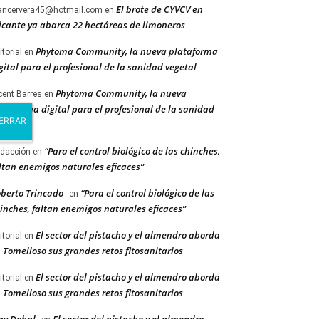
El brote de CYVCV en
ancervera45@hotmail.com
en
icante ya abarca 22 hectáreas de limoneros
Phytoma Community, la nueva plataforma
itorial
en
gital para el profesional de la sanidad vegetal
Phytoma Community, la nueva
cent Barres
en
ataforma digital para el profesional de la sanidad
getal
“Para el control biológico de las chinches,
dacción
en
ltan enemigos naturales eficaces”
berto Trincado
“Para el control biológico de las
en
inches, faltan enemigos naturales eficaces”
El sector del pistacho y el almendro aborda
itorial
en
 Tomelloso sus grandes retos fitosanitarios
El sector del pistacho y el almendro aborda
itorial
en
 Tomelloso sus grandes retos fitosanitarios