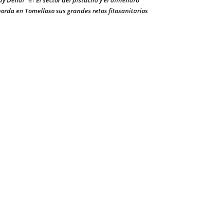
ay Dehal
El sector del pistacho y el almendro
en
orda en Tomelloso sus grandes retos fitosanitarios