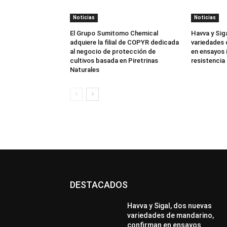
Noticias
Noticias
El Grupo Sumitomo Chemical
Havva y Sig
adquiere la filial de COPYR dedicada
variedades 
al negocio de protección de
en ensayos 
cultivos basada en Piretrinas
resistencia 
Naturales
DESTACADOS
Havva y Sigal, dos nuevas
variedades de mandarino,
confirman en ensayos