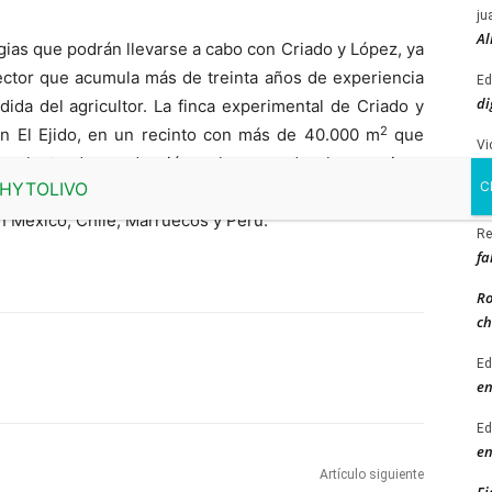
ju
Al
gias que podrán llevarse a cabo con Criado y López, ya
ector que acumula más de treinta años de experiencia
Ed
di
dida del agricultor. La finca experimental de Criado y
2
en El Ejido, en un recinto con más de 40.000 m
que
Vi
 la planta de producción y la zona de almacenaje y
pl
z tiene una fuerte presencia comercial en cuatro
ve
n México, Chile, Marruecos y Perú.
Re
fa
Ro
ch
Ed
en
Ed
en
Artículo siguiente