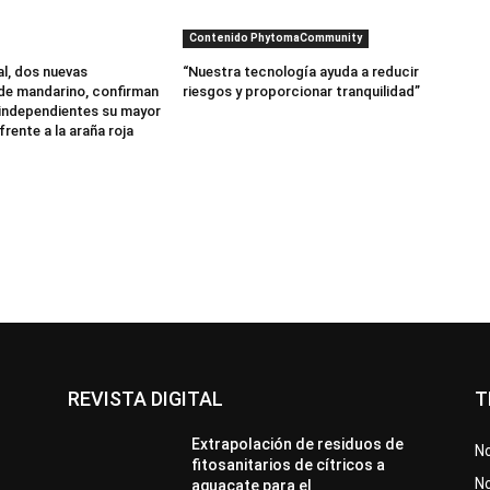
Contenido PhytomaCommunity
al, dos nuevas
“Nuestra tecnología ayuda a reducir
de mandarino, confirman
riesgos y proporcionar tranquilidad”
independientes su mayor
frente a la araña roja
REVISTA DIGITAL
T
Extrapolación de residuos de
No
fitosanitarios de cítricos a
No
aguacate para el