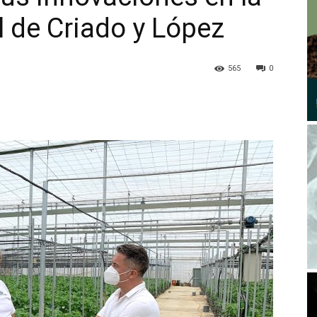
l de Criado y López
565
0