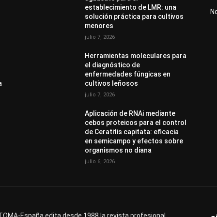
establecimiento de LMR: una
N
solución práctica para cultivos
menores
julio 7, 2026
Herramientas moleculares para
el diagnóstico de
enfermedades fúngicas en
a
cultivos leñosos
julio 7, 2026
Aplicación de RNAi mediante
cebos proteicos para el control
de Ceratitis capitata: eficacia
en semicampo y efectos sobre
organismos no diana
julio 6, 2026
OMA-España edita desde 1988 la revista profesional