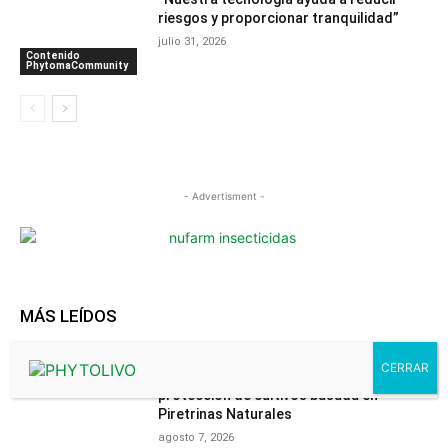
riesgos y proporcionar tranquilidad”
julio 31, 2026
Contenido
PhytomaCommunity
- Advertisment -
MÁS LEÍDOS
El Grupo Sumitomo Chemical adquiere la
filial de COPYR dedicada al negocio de
protección de cultivos basada en
Piretrinas Naturales
agosto 7, 2026