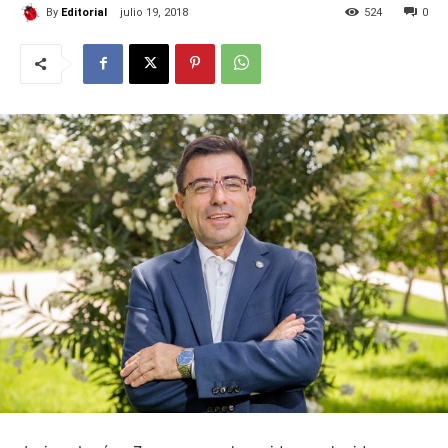
By
Editorial
julio 19, 2018
524
0