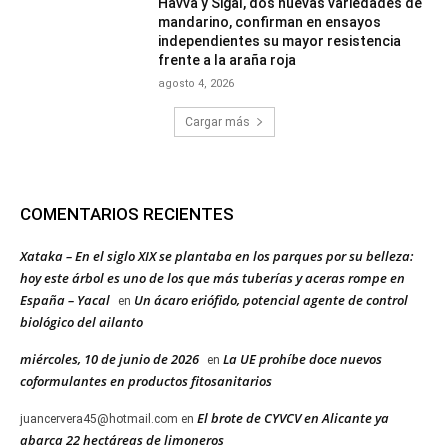
Havva y Sigal, dos nuevas variedades de
mandarino, confirman en ensayos
independientes su mayor resistencia
frente a la araña roja
agosto 4, 2026
Cargar más
COMENTARIOS RECIENTES
Xataka – En el siglo XIX se plantaba en los parques por su belleza:
hoy este árbol es uno de los que más tuberías y aceras rompe en
España – Yacal
Un ácaro eriófido, potencial agente de control
en
biológico del ailanto
miércoles, 10 de junio de 2026
La UE prohíbe doce nuevos
en
coformulantes en productos fitosanitarios
El brote de CYVCV en Alicante ya
juancervera45@hotmail.com
en
abarca 22 hectáreas de limoneros