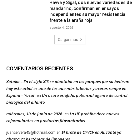
Havva y Sigal, dos nuevas variedades de
mandarino, confirman en ensayos
independientes su mayor resistencia
frente a la araña roja
agosto 4, 2026
Cargar más
COMENTARIOS RECIENTES
Xataka – En el siglo XIX se plantaba en los parques por su belleza:
hoy este árbol es uno de los que más tuberías y aceras rompe en
España – Yacal
Un ácaro eriófido, potencial agente de control
en
biológico del ailanto
miércoles, 10 de junio de 2026
La UE prohíbe doce nuevos
en
coformulantes en productos fitosanitarios
El brote de CYVCV en Alicante ya
juancervera45@hotmail.com
en
abarca 22 hectáreas de limoneros