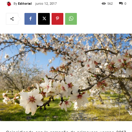
By
Editorial
junio 12, 2017
562
0