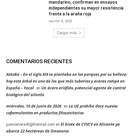
mandarino, confirman en ensayos
independientes su mayor resistencia
frente a la araña roja
agosto 4, 2026
Cargar más
COMENTARIOS RECIENTES
Xataka – En el siglo XIX se plantaba en los parques por su belleza:
hoy este árbol es uno de los que más tuberías y aceras rompe en
España – Yacal
Un ácaro eriófido, potencial agente de control
en
biológico del ailanto
miércoles, 10 de junio de 2026
La UE prohíbe doce nuevos
en
coformulantes en productos fitosanitarios
El brote de CYVCV en Alicante ya
juancervera45@hotmail.com
en
abarca 22 hectáreas de limoneros