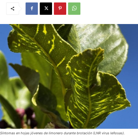
Síntomas en hojas jóvenes de limonero durante brotación (LNR virus leñosas).