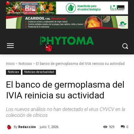
Inicio
Noticias
El banco de germoplasma del IVIA reinicia su actividad
Noticias
Noticias de actualidad
El banco de germoplasma del
IVIA reinicia su actividad
Los nuevos análisis no han detectado el virus CYVCV en la
colección de cítricos
By
Redacción
julio 7, 2026
929
0