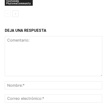
Contenido
PhytomaCommunity
DEJA UNA RESPUESTA
Comentario:
No
Co
ele