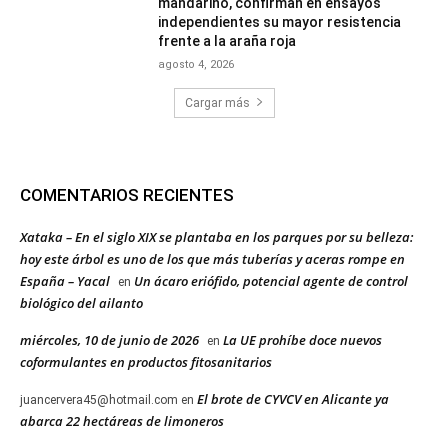
mandarino, confirman en ensayos
independientes su mayor resistencia
frente a la araña roja
agosto 4, 2026
Cargar más
COMENTARIOS RECIENTES
Xataka – En el siglo XIX se plantaba en los parques por su belleza:
hoy este árbol es uno de los que más tuberías y aceras rompe en
España – Yacal
Un ácaro eriófido, potencial agente de control
en
biológico del ailanto
miércoles, 10 de junio de 2026
La UE prohíbe doce nuevos
en
coformulantes en productos fitosanitarios
El brote de CYVCV en Alicante ya
juancervera45@hotmail.com
en
abarca 22 hectáreas de limoneros