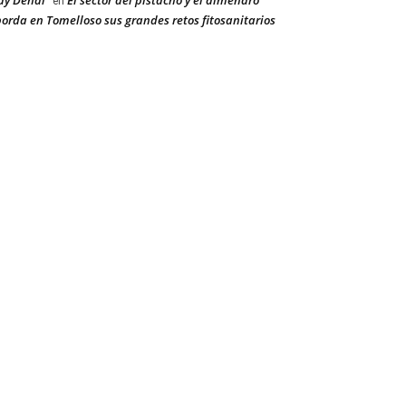
ay Dehal
El sector del pistacho y el almendro
en
orda en Tomelloso sus grandes retos fitosanitarios