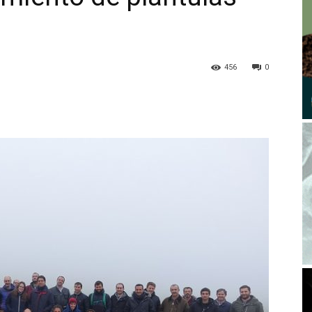
456
0