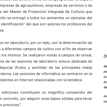
 empresas de agroquímicos, empresas de servicios o de
es del Master de Protección Integrada de Cultivos que
ión se entregó a todos los asistentes un ejemplar del
 identificación” del que son autores los profesores del
sa.
 laboratorio, por un lado, con la determinación de
ita a diferentes campos de cultivo con el fin de observar
 los mismos. Se realizaron visitas a campos de cereal,
C
. Una de las sesiones de laboratorio estuvo dedicada de
Xa
ásporas (frutos y semillas) de las principales malas
po
externa. Las sesiones de informática se centraron en la
tu
tentes en Internet relacionadas con la temática.
ác
de
s ediciones constituyen un magnífico compendio del
mi
en concreto, por adquirir unas bases sólidas para llevar
nu
os precoces”.