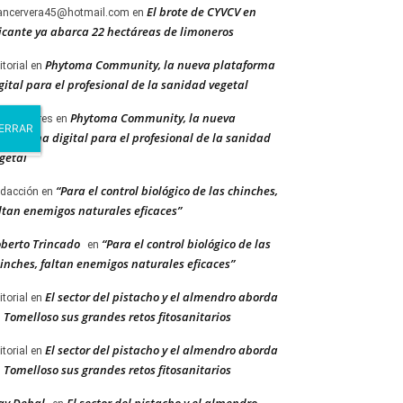
El brote de CYVCV en
ancervera45@hotmail.com
en
icante ya abarca 22 hectáreas de limoneros
Phytoma Community, la nueva plataforma
itorial
en
gital para el profesional de la sanidad vegetal
Phytoma Community, la nueva
cent Barres
en
ataforma digital para el profesional de la sanidad
getal
“Para el control biológico de las chinches,
dacción
en
ltan enemigos naturales eficaces”
berto Trincado
“Para el control biológico de las
en
inches, faltan enemigos naturales eficaces”
El sector del pistacho y el almendro aborda
itorial
en
 Tomelloso sus grandes retos fitosanitarios
El sector del pistacho y el almendro aborda
itorial
en
 Tomelloso sus grandes retos fitosanitarios