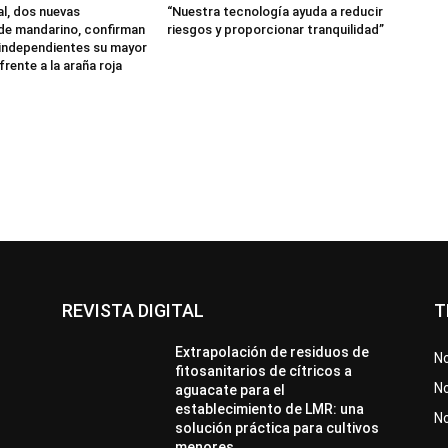
al, dos nuevas
“Nuestra tecnología ayuda a reducir
de mandarino, confirman
riesgos y proporcionar tranquilidad”
independientes su mayor
frente a la araña roja
REVISTA DIGITAL
T
Extrapolación de residuos de
No
fitosanitarios de cítricos a
No
aguacate para el
establecimiento de LMR: una
N
solución práctica para cultivos
menores