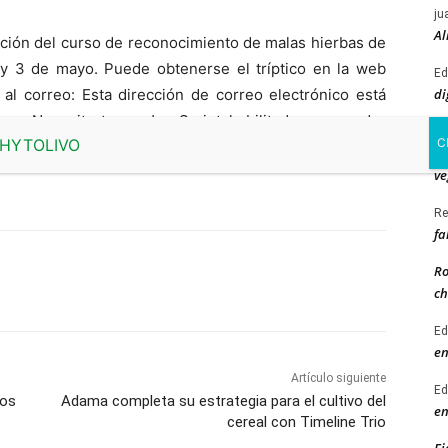
ju
Al
ición del curso de reconocimiento de malas hierbas de
2 y 3 de mayo. Puede obtenerse el tríptico en la web
Ed
di
 al correo:
Esta dirección de correo electrónico está
am. Necesita tener JavaScript habilitado para poder
Vi
pl
ve
Re
fa
Ro
ch
Ed
en
Artículo siguiente
Ed
los
Adama completa su estrategia para el cultivo del
en
cereal con Timeline Trio