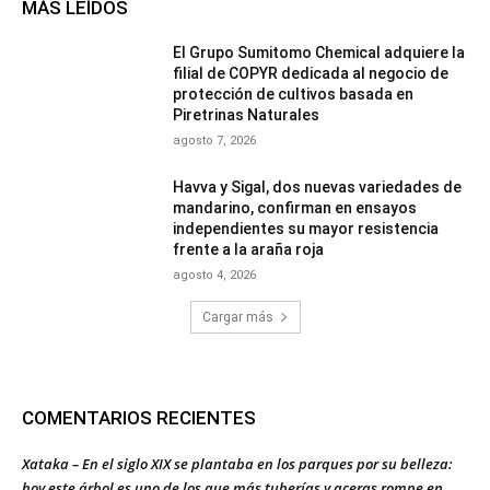
MÁS LEÍDOS
El Grupo Sumitomo Chemical adquiere la
filial de COPYR dedicada al negocio de
protección de cultivos basada en
Piretrinas Naturales
agosto 7, 2026
Havva y Sigal, dos nuevas variedades de
mandarino, confirman en ensayos
independientes su mayor resistencia
frente a la araña roja
agosto 4, 2026
Cargar más
COMENTARIOS RECIENTES
Xataka – En el siglo XIX se plantaba en los parques por su belleza:
hoy este árbol es uno de los que más tuberías y aceras rompe en