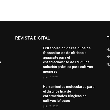
REVISTA DIGITAL
T
Extrapolación de residuos de
No
fitosanitarios de cítricos a
No
aguacate para el
a
establecimiento de LMR: una
N
solución práctica para cultivos
menores
julio 7, 2026
Herramientas moleculares para
el diagnóstico de
enfermedades fúngicas en
cultivos leñosos
julio 7, 2026