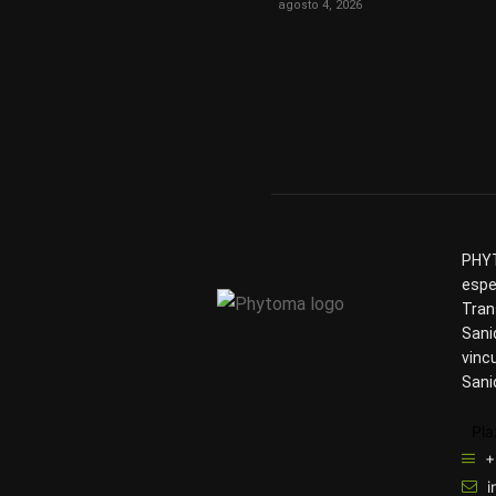
agosto 4, 2026
PHYT
espe
Tran
Sani
vinc
Sani
Pla
+
i