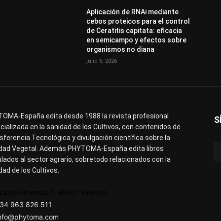
Aplicación de RNAi mediante
cebos proteicos para el control
de Ceratitis capitata: eficacia
en semicampo y efectos sobre
organismos no diana
julio 6, 2026
OMA-España edita desde 1988 la revista profesional
S
cializada en la sanidad de los Cultivos, con contenidos de
sferencia Tecnológica y divulgación científica sobre la
dad Vegetal. Además PHYTOMA-España edita libros
ulados al sector agrario, sobretodo relacionados con la
dad de los Cultivos.
za de Almansa, 1, 46001 Valencia
34 963 826 511
nfo@phytoma.com