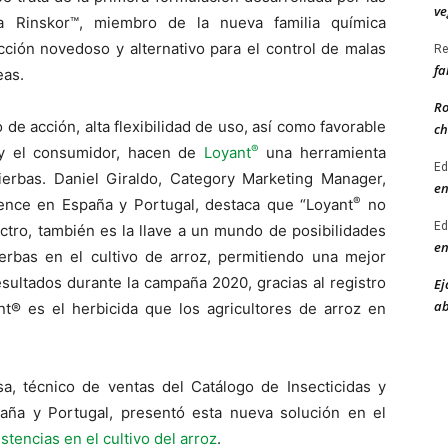
ve
a Rinskor™, miembro de la nueva familia química
cción novedoso y alternativo para el control de malas
Re
fa
eas.
Ro
e acción, alta flexibilidad de uso, así como favorable
ch
®
o y el consumidor, hacen de
Loyant
una herramienta
Ed
ierbas. Daniel Giraldo, Category Marketing Manager,
en
®
ience en España y Portugal, destaca que “Loyant
no
Ed
ctro, también es la llave a un mundo de posibilidades
en
ierbas en el cultivo de arroz, permitiendo una mejor
esultados durante la campaña 2020, gracias al registro
Ej
ab
t® es el herbicida que los agricultores de arroz en
sa, técnico de ventas del Catálogo de Insecticidas y
aña y Portugal, presentó esta nueva solución en el
tencias en el cultivo del arroz
.