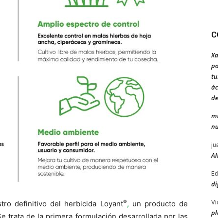
C
Xa
po
tu
ác
de
mi
nu
ju
Al
Ed
di
®
Vi
ro definitivo del herbicida Loyant
,
un producto de
pl
e trata de la primera formulación desarrollada por las