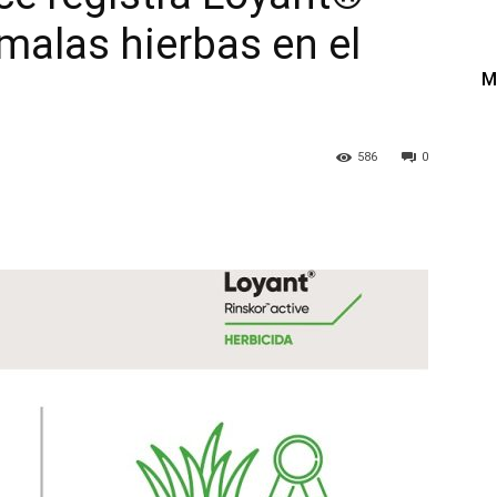
 malas hierbas en el
M
586
0