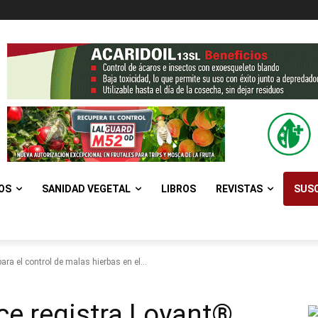
OS
SANIDAD VEGETAL
LIBROS
REVISTAS
SUSC
ra el control de malas hierbas en el...
ce registra Loyant®