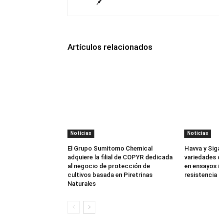
Artículos relacionados
Noticias
Noticias
El Grupo Sumitomo Chemical
Havva y Sig
adquiere la filial de COPYR dedicada
variedades 
al negocio de protección de
en ensayos 
cultivos basada en Piretrinas
resistencia 
Naturales