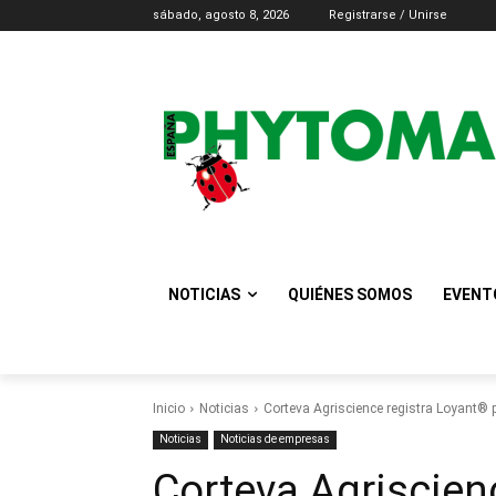
sábado, agosto 8, 2026
Registrarse / Unirse
NOTICIAS
QUIÉNES SOMOS
EVENT
Inicio
Noticias
Corteva Agriscience registra Loyant® pa
Noticias
Noticias de empresas
Corteva Agriscien