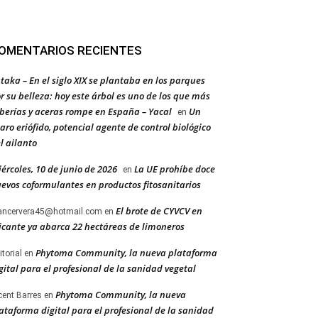
OMENTARIOS RECIENTES
taka – En el siglo XIX se plantaba en los parques
r su belleza: hoy este árbol es uno de los que más
berías y aceras rompe en España – Yacal
Un
en
aro eriófido, potencial agente de control biológico
l ailanto
ércoles, 10 de junio de 2026
La UE prohíbe doce
en
evos coformulantes en productos fitosanitarios
El brote de CYVCV en
ancervera45@hotmail.com
en
icante ya abarca 22 hectáreas de limoneros
Phytoma Community, la nueva plataforma
itorial
en
gital para el profesional de la sanidad vegetal
Phytoma Community, la nueva
cent Barres
en
ataforma digital para el profesional de la sanidad