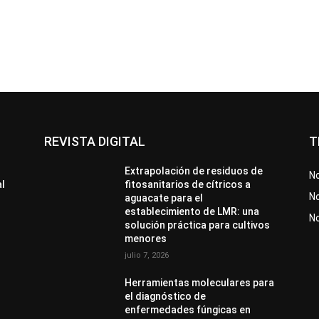
REVISTA DIGITAL
T
Extrapolación de residuos de
No
al
fitosanitarios de cítricos a
No
aguacate para el
establecimiento de LMR: una
N
solución práctica para cultivos
menores
julio 7, 2026
Herramientas moleculares para
el diagnóstico de
enfermedades fúngicas en