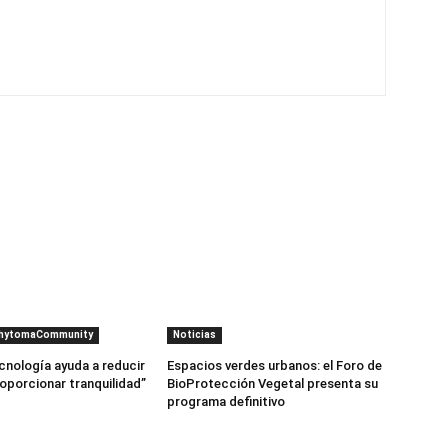
PhytomaCommunity
Noticias
cnología ayuda a reducir
Espacios verdes urbanos: el Foro de
roporcionar tranquilidad”
BioProtección Vegetal presenta su
programa definitivo