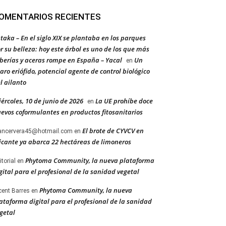
OMENTARIOS RECIENTES
taka – En el siglo XIX se plantaba en los parques
r su belleza: hoy este árbol es uno de los que más
berías y aceras rompe en España – Yacal
Un
en
aro eriófido, potencial agente de control biológico
l ailanto
ércoles, 10 de junio de 2026
La UE prohíbe doce
en
evos coformulantes en productos fitosanitarios
El brote de CYVCV en
ancervera45@hotmail.com
en
icante ya abarca 22 hectáreas de limoneros
Phytoma Community, la nueva plataforma
itorial
en
gital para el profesional de la sanidad vegetal
Phytoma Community, la nueva
cent Barres
en
ataforma digital para el profesional de la sanidad
getal