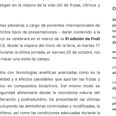
gan en la mejora de la vida útil de frutas, cítricos y
C
Xa
ones plenarias a cargo de ponentes internacionales de
po
tu
stintos tipos de presentaciones – darán contenido a la
ác
ífico se celebrará en el marco de la
XI edición de Fruit
de
0.8, desde la víspera del inicio de la feria, el martes 17
mi
urante la última jornada, el viernes 20 de octubre, los
nu
a hacer una visita de campo.
ju
dos con tecnologías analíticas avanzadas como es la
Al
alidad y a efectos saludables que aportan las frutas y
Ed
mbios en compuestos bioactivos. Del mismo modo se
di
eguridad alimentaria desde la microbiota natural del
Vi
lteración y podredumbre. Se presentarán las últimas
pl
cluyendo las atmósferas controladas y modificadas, la
ve
etileno, así como las condiciones adecuadas durante la