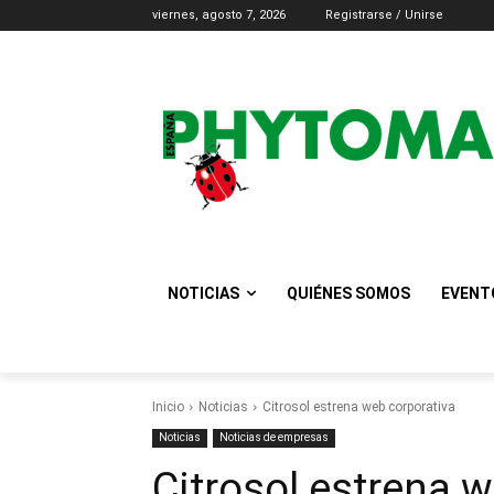
viernes, agosto 7, 2026
Registrarse / Unirse
NOTICIAS
QUIÉNES SOMOS
EVENT
Inicio
Noticias
Citrosol estrena web corporativa
Noticias
Noticias de empresas
Citrosol estrena 