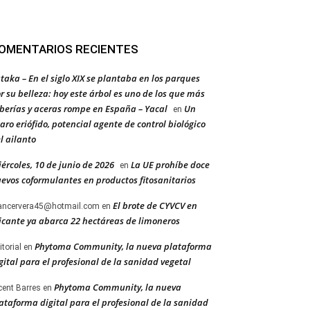
OMENTARIOS RECIENTES
taka – En el siglo XIX se plantaba en los parques
r su belleza: hoy este árbol es uno de los que más
berías y aceras rompe en España – Yacal
Un
en
aro eriófido, potencial agente de control biológico
l ailanto
ércoles, 10 de junio de 2026
La UE prohíbe doce
en
evos coformulantes en productos fitosanitarios
El brote de CYVCV en
ancervera45@hotmail.com
en
icante ya abarca 22 hectáreas de limoneros
Phytoma Community, la nueva plataforma
itorial
en
gital para el profesional de la sanidad vegetal
Phytoma Community, la nueva
cent Barres
en
ataforma digital para el profesional de la sanidad