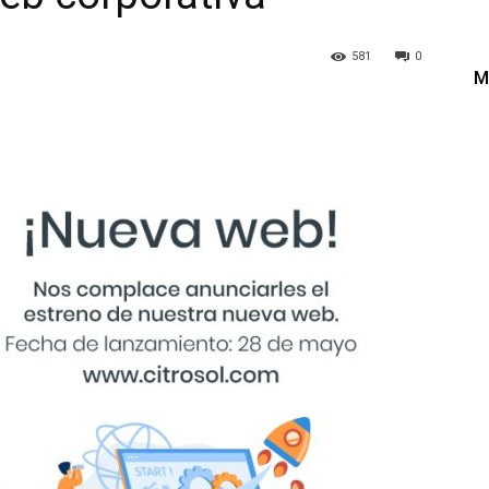
581
0
M