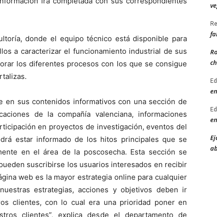
 información irá completada con sus correspondientes
ve
Re
fa
toría, donde el equipo técnico está disponible para
llos a caracterizar el funcionamiento industrial de sus
Ro
ch
orar los diferentes procesos con los que se consigue
talizas.
Ed
en
ce en sus contenidos informativos con una sección de
Ed
caciones de la compañía valenciana, informaciones
en
rticipación en proyectos de investigación, eventos del
Ej
odrá estar informado de los hitos principales que se
ab
rmente en el área de la poscosecha. Esta sección se
pueden suscribirse los usuarios interesados en recibir
ágina web es la mayor estrategia online para cualquier
uestras estrategias, acciones y objetivos deben ir
os clientes, con lo cual era una prioridad poner en
tros clientes”, explica desde el departamento de