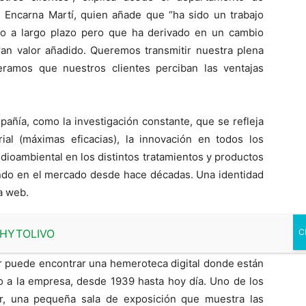
 Encarna Martí, quien añade que “ha sido un trabajo
o a largo plazo pero que ha derivado en un cambio
gran valor añadido. Queremos transmitir nuestra plena
peramos que nuestros clientes perciban las ventajas
añía, como la investigación constante, que se refleja
rial (máximas eficacias), la innovación en todos los
ioambiental en los distintos tratamientos y productos
endo en el mercado desde hace décadas. Una identidad
a web.
s valores que se describen en la llamada economía
lanzamiento de Citrosol Vertido Cero® en drenchers y
tor puede encontrar una hemeroteca digital donde están
 a la empresa, desde 1939 hasta hoy día. Uno de los
, una pequeña sala de exposición que muestra las