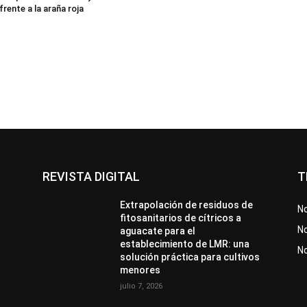
frente a la araña roja
REVISTA DIGITAL
T
Extrapolación de residuos de
No
fitosanitarios de cítricos a
No
aguacate para el
establecimiento de LMR: una
N
solución práctica para cultivos
menores
julio 7, 2026