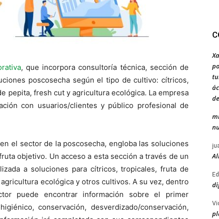
C
Xa
po
rativa
, que incorpora consultoría técnica, sección de
tu
uciones poscosecha según el tipo de cultivo: cítricos,
ác
 de pepita, fresh cut y agricultura ecológica. La empresa
de
ación con usuarios/clientes y público profesional de
mi
nu
 en el sector de la poscosecha, engloba las soluciones
ju
Al
fruta objetivo. Un acceso a esta sección a través de un
ada a soluciones para cítricos, tropicales, fruta de
Ed
, agricultura ecológica y otros cultivos. A su vez, dentro
di
tor puede encontrar información sobre el primer
Vi
 higiénico, conservación, desverdizado/conservación,
pl