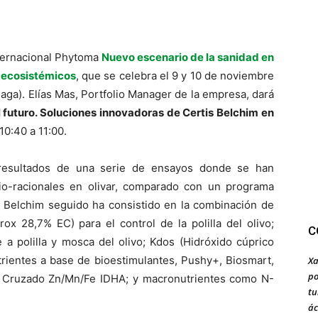
nternacional Phytoma
Nuevo escenario de la sanidad en
os ecosistémicos
, que se celebra el 9 y 10 de noviembre
aga). Elías Mas, Portfolio Manager de la empresa, dará
el futuro. Soluciones innovadoras de Certis Belchim en
10:40 a 11:00.
 resultados de una serie de ensayos donde se han
o-racionales en olivar, comparado con un programa
s Belchim seguido ha consistido en la combinación de
ox 28,7% EC) para el control de la polilla del olivo;
C
a polilla y mosca del olivo; Kdos (Hi­dróxido cúprico
trientes a base de bioestimulantes, Pushy+, Biosmart,
Xa
po
, Cruzado Zn/Mn/Fe IDHA; y macronutrientes como N-
tu
ác