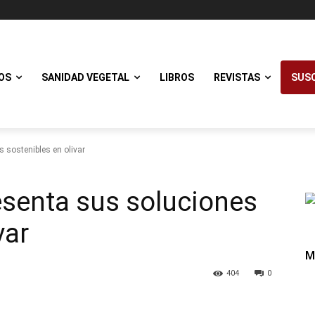
OS
SANIDAD VEGETAL
LIBROS
REVISTAS
SUSC
 sostenibles en olivar
esenta sus soluciones
var
M
404
0