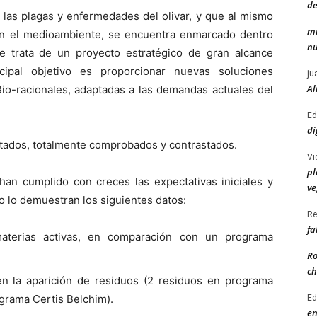
de
a las plagas y enfermedades del olivar, y que al mismo
mi
on el medioambiente, se encuentra enmarcado dentro
nu
e trata de un proyecto estratégico de gran alcance
cipal objetivo es proporcionar nuevas soluciones
ju
Al
Bio-racionales, adaptadas a las demandas actuales del
Ed
di
tados, totalmente comprobados y contrastados.
Vi
pl
han cumplido con creces las expectativas iniciales y
ve
o lo demuestran los siguientes datos:
Re
fa
terias activas, en comparación con un programa
Ro
ch
n la aparición de residuos (2 residuos en programa
grama Certis Belchim).
Ed
en