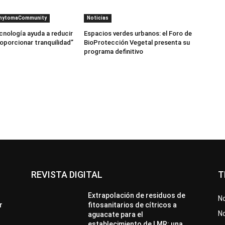
PhytomaCommunity
Noticias
cnología ayuda a reducir
Espacios verdes urbanos: el Foro de
roporcionar tranquilidad”
BioProtección Vegetal presenta su
programa definitivo
REVISTA DIGITAL
T
Extrapolación de residuos de
No
r
fitosanitarios de cítricos a
No
aguacate para el
establecimiento de LMR: una