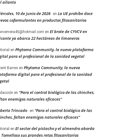
l ailanto
ércoles, 10 de junio de 2026
La UE prohíbe doce
en
evos coformulantes en productos fitosanitarios
El brote de CYVCV en
ancervera45@hotmail.com
en
icante ya abarca 22 hectáreas de limoneros
Phytoma Community, la nueva plataforma
itorial
en
gital para el profesional de la sanidad vegetal
Phytoma Community, la nueva
cent Barres
en
ataforma digital para el profesional de la sanidad
getal
“Para el control biológico de las chinches,
dacción
en
ltan enemigos naturales eficaces”
berto Trincado
“Para el control biológico de las
en
inches, faltan enemigos naturales eficaces”
El sector del pistacho y el almendro aborda
itorial
en
 Tomelloso sus grandes retos fitosanitarios