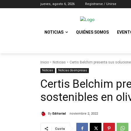
jueves, agosto 6, 2026
Registrarse / Unirse
NOTICIAS
QUIÉNES SOMOS
EVENT
Inicio
Noticias
Certis Belchim presenta sus soluciones
Noticias
Noticias de empresas
Certis Belchim pr
sostenibles en oli
By
Editorial
noviembre 2, 2022
Cuota