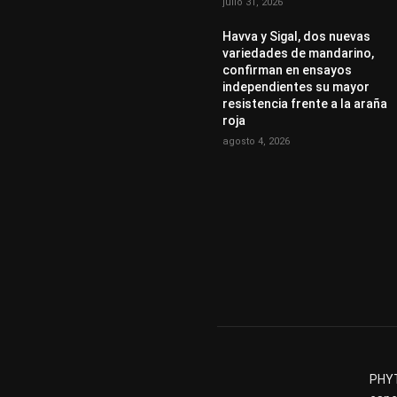
julio 31, 2026
Havva y Sigal, dos nuevas
variedades de mandarino,
confirman en ensayos
independientes su mayor
resistencia frente a la araña
roja
agosto 4, 2026
PHYT