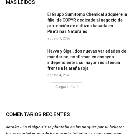
MÁS LEÍDOS
El Grupo Sumitomo Chemical adquiere la
filial de COPYR dedicada al negocio de
protección de cultivos basada en
Piretrinas Naturales
agosto 7, 2026
Havva y Sigal, dos nuevas variedades de
mandarino, confirman en ensayos
independientes su mayor resistencia
frente a la araña roja
agosto 4, 2026
Cargar más
COMENTARIOS RECIENTES
Xataka – En el siglo XIX se plantaba en los parques por su belleza:
hoy este árbol es uno de los que más tuberías y aceras rompe en