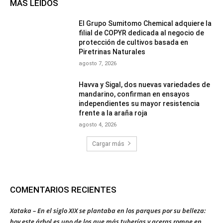
MÁS LEÍDOS
El Grupo Sumitomo Chemical adquiere la
filial de COPYR dedicada al negocio de
protección de cultivos basada en
Piretrinas Naturales
agosto 7, 2026
Havva y Sigal, dos nuevas variedades de
mandarino, confirman en ensayos
independientes su mayor resistencia
frente a la araña roja
agosto 4, 2026
Cargar más
COMENTARIOS RECIENTES
Xataka – En el siglo XIX se plantaba en los parques por su belleza:
hoy este árbol es uno de los que más tuberías y aceras rompe en