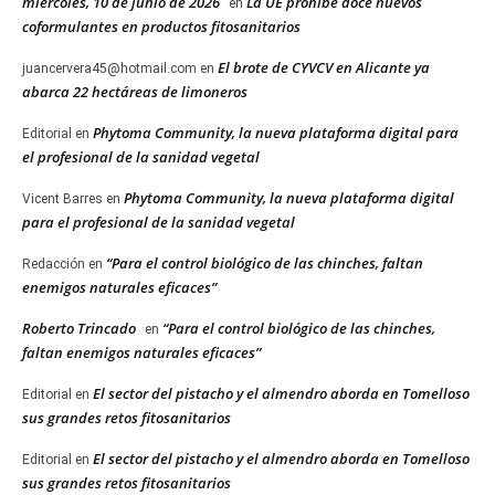
miércoles, 10 de junio de 2026
La UE prohíbe doce nuevos
en
coformulantes en productos fitosanitarios
El brote de CYVCV en Alicante ya
juancervera45@hotmail.com
en
abarca 22 hectáreas de limoneros
Phytoma Community, la nueva plataforma digital para
Editorial
en
el profesional de la sanidad vegetal
Phytoma Community, la nueva plataforma digital
Vicent Barres
en
para el profesional de la sanidad vegetal
“Para el control biológico de las chinches, faltan
Redacción
en
enemigos naturales eficaces”
Roberto Trincado
“Para el control biológico de las chinches,
en
faltan enemigos naturales eficaces”
El sector del pistacho y el almendro aborda en Tomelloso
Editorial
en
sus grandes retos fitosanitarios
El sector del pistacho y el almendro aborda en Tomelloso
Editorial
en
sus grandes retos fitosanitarios