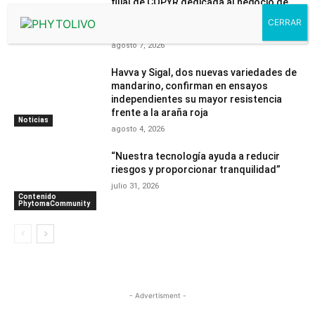
filial de COPYR dedicada al negocio de
protección de cultivos basada en
Piretrinas Naturales
Noticias
agosto 7, 2026
Havva y Sigal, dos nuevas variedades de
mandarino, confirman en ensayos
independientes su mayor resistencia
frente a la araña roja
Noticias
agosto 4, 2026
“Nuestra tecnología ayuda a reducir
riesgos y proporcionar tranquilidad”
julio 31, 2026
Contenido
PhytomaCommunity
- Advertisment -