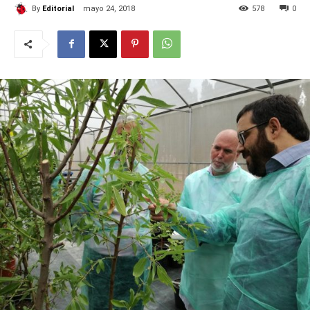
By
Editorial
mayo 24, 2018
578
0