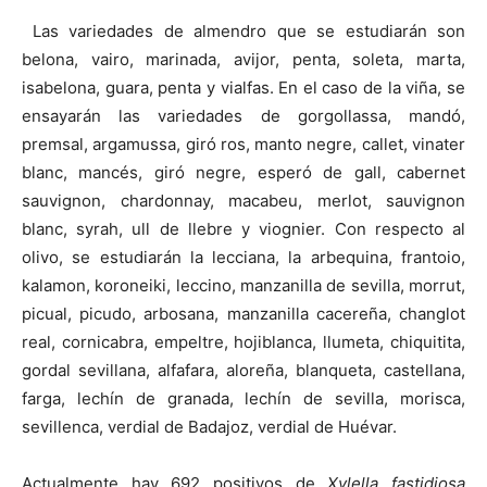
Las variedades de almendro que se estudiarán son
belona, vairo, marinada, avijor, penta, soleta, marta,
isabelona, guara, penta y vialfas. En el caso de la viña, se
ensayarán las variedades de gorgollassa, mandó,
premsal, argamussa, giró ros, manto negre, callet, vinater
blanc, mancés, giró negre, esperó de gall, cabernet
sauvignon, chardonnay, macabeu, merlot, sauvignon
blanc, syrah, ull de llebre y viognier. Con respecto al
olivo, se estudiarán la lecciana, la arbequina, frantoio,
kalamon, koroneiki, leccino, manzanilla de sevilla, morrut,
picual, picudo, arbosana, manzanilla cacereña, changlot
real, cornicabra, empeltre, hojiblanca, llumeta, chiquitita,
gordal sevillana, alfafara, aloreña, blanqueta, castellana,
farga, lechín de granada, lechín de sevilla, morisca,
sevillenca, verdial de Badajoz, verdial de Huévar.
Actualmente hay 692 positivos de
Xylella fastidiosa