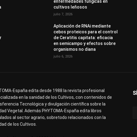
enfermedades fúngicas en
a
cultivos leñosos
julio 7, 2026
Aplicación de RNAi mediante
cebos proteicos para el control
r
de Ceratitis capitata: eficacia
en semicampo y efectos sobre
organismos no diana
julio 6, 2026
OMA-España edita desde 1988 la revista profesional
S
cializada en la sanidad de los Cultivos, con contenidos de
sferencia Tecnológica y divulgación científica sobre la
dad Vegetal. Además PHYTOMA-España edita libros
ulados al sector agrario, sobretodo relacionados con la
dad de los Cultivos.