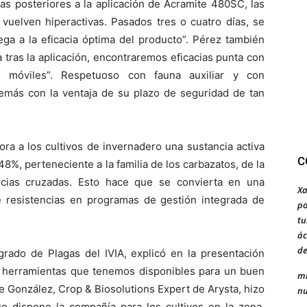
ras posteriores a la aplicación de Acramite 480SC, las
vuelven hiperactivas. Pasados tres o cuatro días, se
llega a la eficacia óptima del producto”. Pérez también
a tras la aplicación, encontraremos eficacias punta con
móviles”. Respetuoso con fauna auxiliar y con
emás con la ventaja de su plazo de seguridad de tan
ora a los cultivos de invernadero una sustancia activa
C
%, perteneciente a la familia de los carbazatos, de la
cias cruzadas. Esto hace que se convierta en una
Xa
 resistencias en programas de gestión integrada de
po
tu
ác
de
egrado de Plagas del IVIA, explicó en la presentación
 herramientas que tenemos disponibles para un buen
mi
ne González, Crop & Biosolutions Expert de Arysta, hizo
nu
ue dispone la compañía para los cultivos en la zona,