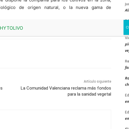
ju
biológico de origen natural, o la nueva gama de
Al
Ed
di
Vi
pl
ve
Re
fa
Ro
Artículo siguiente
ch
os
La Comunidad Valenciana reclama más fondos
para la sanidad vegetal
Ed
en
Ed
en