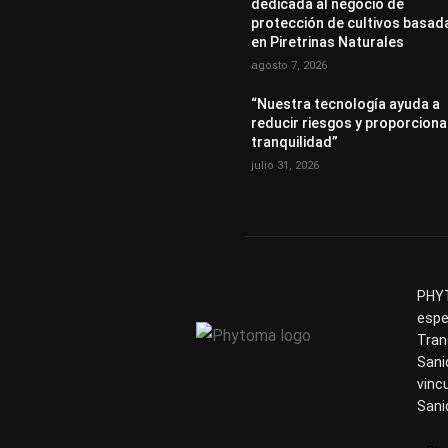
dedicada al negocio de
protección de cultivos basad
en Piretrinas Naturales
agosto 7, 2026
“Nuestra tecnología ayuda a
reducir riesgos y proporciona
tranquilidad”
julio 31, 2026
PHYT
espe
Tran
Sani
vinc
Sani