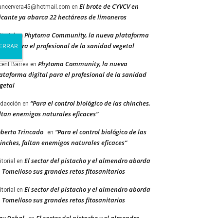
El brote de CYVCV en
ancervera45@hotmail.com
en
icante ya abarca 22 hectáreas de limoneros
Phytoma Community, la nueva plataforma
itorial
en
gital para el profesional de la sanidad vegetal
Phytoma Community, la nueva
cent Barres
en
ataforma digital para el profesional de la sanidad
getal
“Para el control biológico de las chinches,
dacción
en
ltan enemigos naturales eficaces”
berto Trincado
“Para el control biológico de las
en
inches, faltan enemigos naturales eficaces”
El sector del pistacho y el almendro aborda
itorial
en
 Tomelloso sus grandes retos fitosanitarios
El sector del pistacho y el almendro aborda
itorial
en
 Tomelloso sus grandes retos fitosanitarios