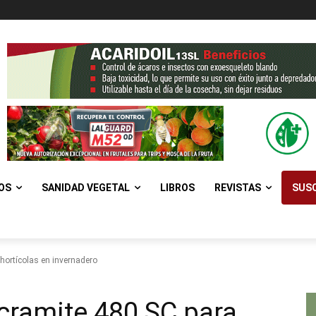
OS
SANIDAD VEGETAL
LIBROS
REVISTAS
SUSC
hortícolas en invernadero
cramite 480 SC para