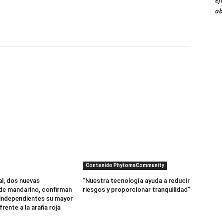
Ej
ab
Contenido PhytomaCommunity
al, dos nuevas
“Nuestra tecnología ayuda a reducir
de mandarino, confirman
riesgos y proporcionar tranquilidad”
independientes su mayor
frente a la araña roja