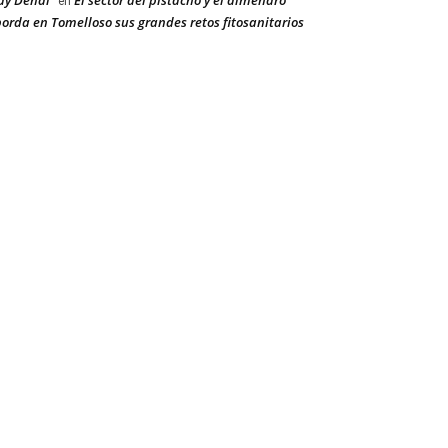
ay Dehal
El sector del pistacho y el almendro
en
orda en Tomelloso sus grandes retos fitosanitarios