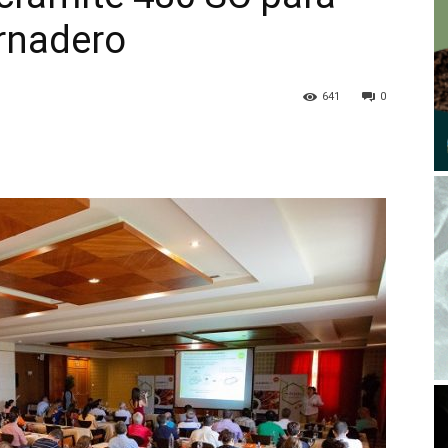
ernadero
641
0