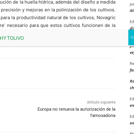
nución de la huella hídrica, además del diseño a medida
ju
recisión y mejoras en la polinización de los cultivos.
Al
 para la productividad natural de los cultivos, Novagric
Ed
re’ necesario para que estos cultivos funcionen de la
di
Lucas Galera, gerente de Novagric.
Vi
pl
ve
Re
fa
Ro
ch
Ed
Artículo siguiente
en
Europa no renueva la autorización de la
famoxadona
Ed
en