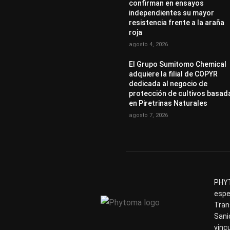
confirman en ensayos
independientes su mayor
resistencia frente a la araña
roja
agosto 4, 2026
El Grupo Sumitomo Chemical
adquiere la filial de COPYR
dedicada al negocio de
protección de cultivos basad
en Piretrinas Naturales
agosto 7, 2026
PHYT
espe
Tran
Sani
vinc