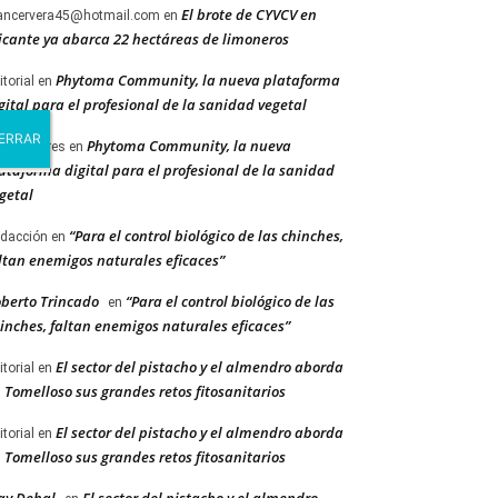
El brote de CYVCV en
ancervera45@hotmail.com
en
icante ya abarca 22 hectáreas de limoneros
Phytoma Community, la nueva plataforma
itorial
en
gital para el profesional de la sanidad vegetal
Phytoma Community, la nueva
cent Barres
en
ataforma digital para el profesional de la sanidad
getal
“Para el control biológico de las chinches,
dacción
en
ltan enemigos naturales eficaces”
berto Trincado
“Para el control biológico de las
en
inches, faltan enemigos naturales eficaces”
El sector del pistacho y el almendro aborda
itorial
en
 Tomelloso sus grandes retos fitosanitarios
El sector del pistacho y el almendro aborda
itorial
en
 Tomelloso sus grandes retos fitosanitarios