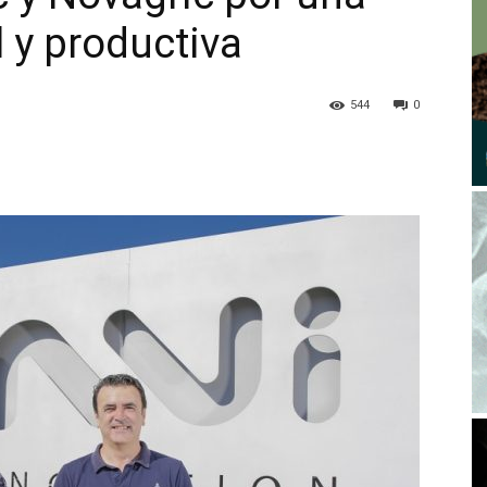
l y productiva
544
0