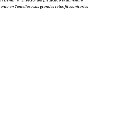
ay Dehal
El sector del pistacho y el almendro
en
orda en Tomelloso sus grandes retos fitosanitarios