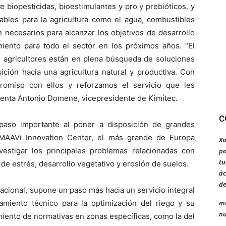
 biopesticidas, bioestimulantes y pro y prebióticos, y
sables para la agricultura como el agua, combustibles
 necesarios para alcanzar los objetivos de desarrollo
iento para todo el sector en los próximos años. “El
s agricultores están en plena búsqueda de soluciones
sición hacia una agricultura natural y productiva. Con
romiso con ellos y reforzamos el servicio que les
enta Antonio Domene, vicepresidente de Kimitec.
C
paso importante al poner a disposición de grandes
 MAAVi Innovation Center, el más grande de Europa
Xa
nvestigar los principales problemas relacionadas con
po
tu
e estrés, desarrollo vegetativo y erosión de suelos.
ác
de
nacional, supone un paso más hacia un servicio integral
mi
ramiento técnico para la optimización del riego y su
nu
miento de normativas en zonas específicas, como la del