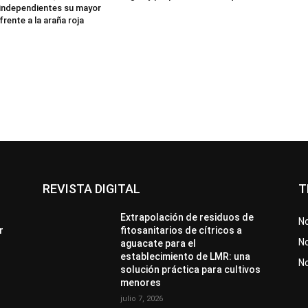
independientes su mayor
frente a la araña roja
REVISTA DIGITAL
T
Extrapolación de residuos de
No
r
fitosanitarios de cítricos a
No
aguacate para el
establecimiento de LMR: una
N
solución práctica para cultivos
menores
julio 7, 2026