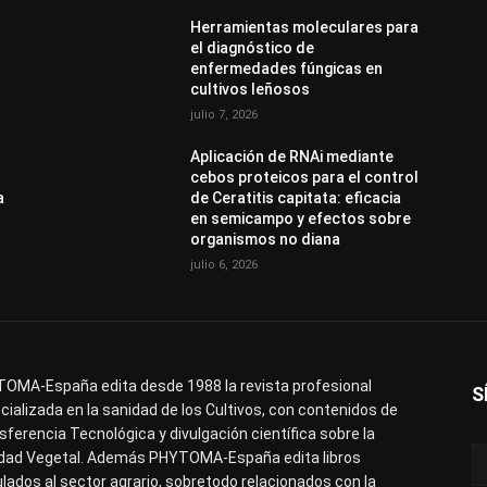
Herramientas moleculares para
el diagnóstico de
enfermedades fúngicas en
cultivos leñosos
julio 7, 2026
Aplicación de RNAi mediante
cebos proteicos para el control
a
de Ceratitis capitata: eficacia
en semicampo y efectos sobre
organismos no diana
julio 6, 2026
OMA-España edita desde 1988 la revista profesional
S
cializada en la sanidad de los Cultivos, con contenidos de
sferencia Tecnológica y divulgación científica sobre la
dad Vegetal. Además PHYTOMA-España edita libros
ulados al sector agrario, sobretodo relacionados con la