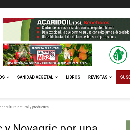
OS
SANIDAD VEGETAL
LIBROS
REVISTAS
SUSC
agricultura natural y productiva
c y Novagric por una