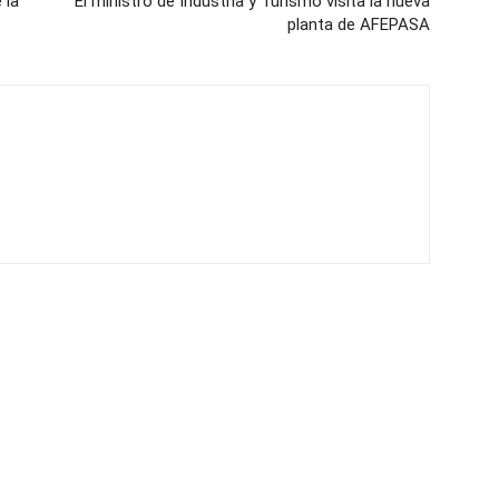
 la
El ministro de Industria y Turismo visita la nueva
planta de AFEPASA