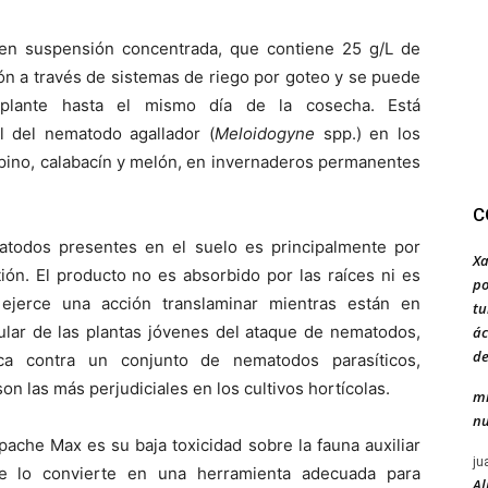
en suspensión concentrada, que contiene 25 g/L de
ón a través de sistemas de riego por goteo y se puede
asplante hasta el mismo día de la cosecha. Está
l del nematodo agallador (
Meloidogyne
spp.) en los
epino, calabacín y melón, en invernaderos permanentes
C
todos presentes en el suelo es principalmente por
Xa
ión. El producto no es absorbido por las raíces ni es
po
 ejerce una acción translaminar mientras están en
tu
cular de las plantas jóvenes del ataque de nematodos,
ác
de
ica contra un conjunto de nematodos parasíticos,
son las más perjudiciales en los cultivos hortícolas.
mi
nu
pache Max es su baja toxicidad sobre la fauna auxiliar
ju
ue lo convierte en una herramienta adecuada para
Al