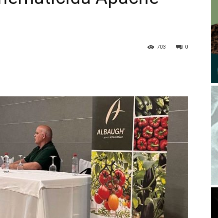
703
0