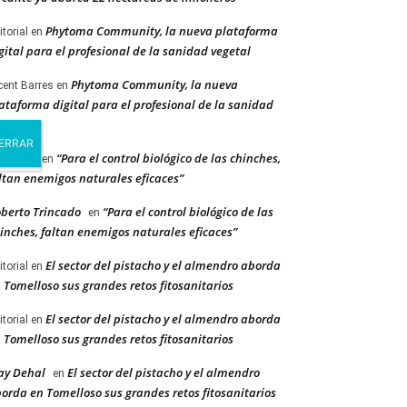
Phytoma Community, la nueva plataforma
itorial
en
gital para el profesional de la sanidad vegetal
Phytoma Community, la nueva
cent Barres
en
ataforma digital para el profesional de la sanidad
getal
“Para el control biológico de las chinches,
dacción
en
ltan enemigos naturales eficaces”
berto Trincado
“Para el control biológico de las
en
inches, faltan enemigos naturales eficaces”
El sector del pistacho y el almendro aborda
itorial
en
 Tomelloso sus grandes retos fitosanitarios
El sector del pistacho y el almendro aborda
itorial
en
 Tomelloso sus grandes retos fitosanitarios
ay Dehal
El sector del pistacho y el almendro
en
orda en Tomelloso sus grandes retos fitosanitarios