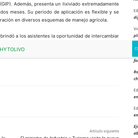
 (GIP). Además, presenta un lixiviado extremadamente
Ed
dos meses. Su periodo de aplicación es flexible y se
di
ntegración en diversos esquemas de manejo agrícola.
Vi
pl
brindó a los asistentes la oportunidad de intercambiar
ve
a fortalecer la relación de Albaugh con la comunidad
esarrollo de soluciones sostenibles para la protección
Re
fa
Ro
ch
Ed
en
Ed
en
Ej
Artículo siguiente
ab