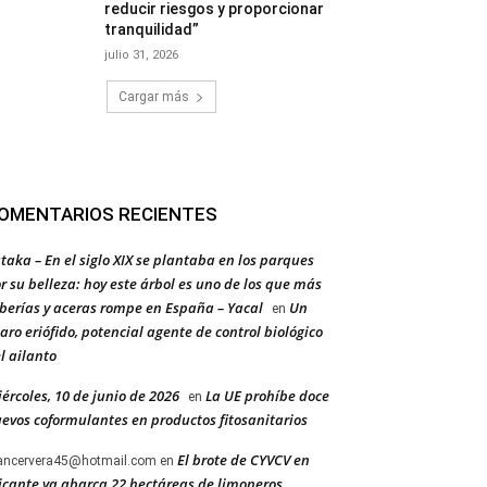
reducir riesgos y proporcionar
tranquilidad”
julio 31, 2026
Cargar más
OMENTARIOS RECIENTES
taka – En el siglo XIX se plantaba en los parques
r su belleza: hoy este árbol es uno de los que más
berías y aceras rompe en España – Yacal
Un
en
aro eriófido, potencial agente de control biológico
l ailanto
ércoles, 10 de junio de 2026
La UE prohíbe doce
en
evos coformulantes en productos fitosanitarios
El brote de CYVCV en
ancervera45@hotmail.com
en
icante ya abarca 22 hectáreas de limoneros