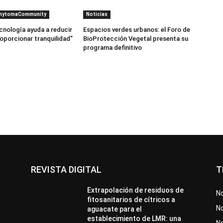
PhytomaCommunity
Noticias
cnología ayuda a reducir
Espacios verdes urbanos: el Foro de
roporcionar tranquilidad”
BioProtección Vegetal presenta su
programa definitivo
REVISTA DIGITAL
T
Extrapolación de residuos de
No
fitosanitarios de cítricos a
No
aguacate para el
establecimiento de LMR: una
N